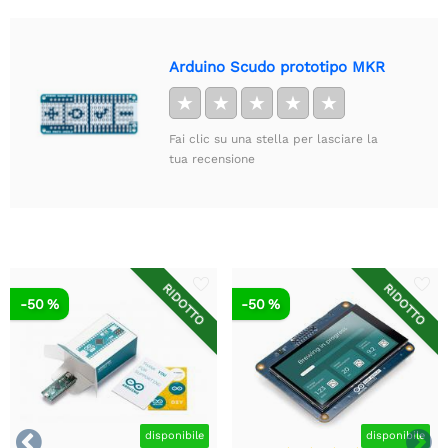
Arduino Scudo prototipo MKR
★
★
★
★
★
Fai clic su una stella per lasciare la
tua recensione
RIDOTTO
RIDOTTO
-50 %
-50 %


disponibile
disponibile