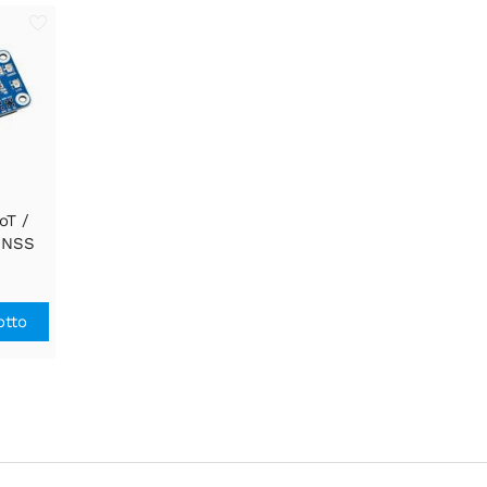
oT /
GNSS
y Pi,
e
otto