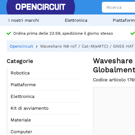
I nostri marchi
Elettronica
Piattaform
Ordina prima delle 23:59, spedizione il giorno stesso
Opencircuit
Waveshare NB-IoT / Cat-M(eMTC) / GNSS HAT p
Waveshare 
Categorie
Globalmen
Robotica
Codice articolo
176
Piattaforme
Elettronica
Kit di avviamento
Materiale
Computer