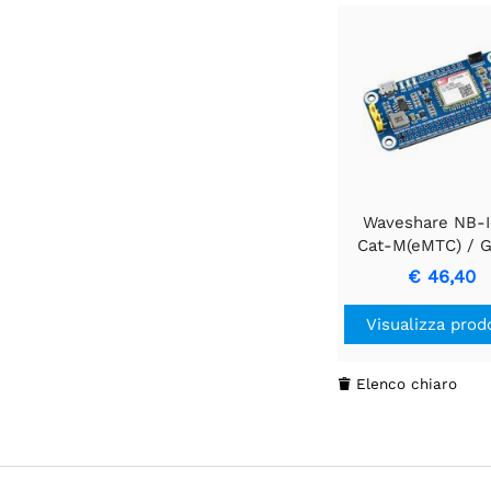
Waveshare NB-I
Cat-M(eMTC) / 
HAT per Raspberr
€ 46,40
Applicabile
Globalment
Visualizza prod
Elenco chiaro
