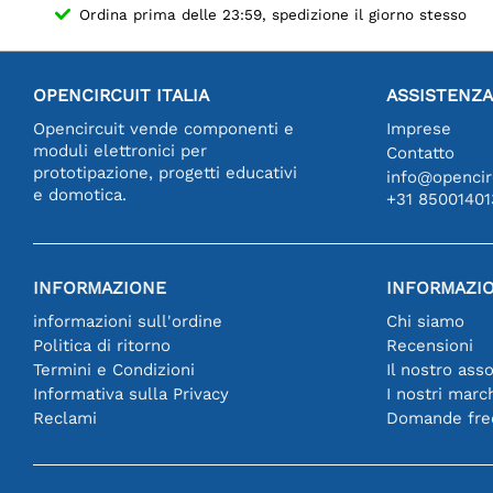
Ordina prima delle 23:59, spedizione il giorno stesso
OPENCIRCUIT ITALIA
ASSISTENZA
Opencircuit vende componenti e
Imprese
moduli elettronici per
Contatto
prototipazione, progetti educativi
info@opencirc
e domotica.
+31 85001401
INFORMAZIONE
INFORMAZIO
informazioni sull'ordine
Chi siamo
Politica di ritorno
Recensioni
Termini e Condizioni
Il nostro ass
Informativa sulla Privacy
I nostri marc
Reclami
Domande fre