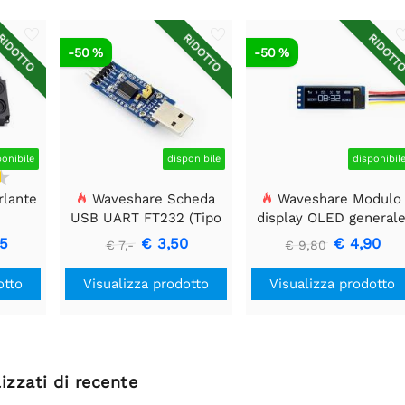
IDOTTO
RIDOTTO
RIDOTT
-50 %
-50 %
ponibile
disponibile
disponibil
rlante
Waveshare Scheda
Waveshare Modulo
USB UART FT232 (Tipo
display OLED general
A), Modulo di
da 0,91 pollici, 128x32
05
€ 3,50
€ 4,90
€ 7,-
€ 9,80
Comunicazione USB a
TTL (UART)
otto
Visualizza prodotto
Visualizza prodotto
izzati di recente