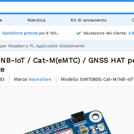
e
Robotica
Kit di avviamento
Spedizione gratuita
pio € 150,-
Valutazione del cliente:
4.8
er Raspberry Pi, Applicabile Globalmente
NB-IoT / Cat-M(eMTC) / GNSS HAT per
te
93
Marca
Waveshare
Modello
SIM7080G Cat-M/NB-IoT