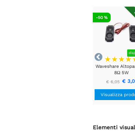
R
-50 %
dis

Waveshare Altopa
8Ω 5W
€ 3,
€ 6,05
Visualizza prod
Elementi visual