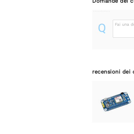
Domande dei cl
Q
Fai una 
recensioni dei 