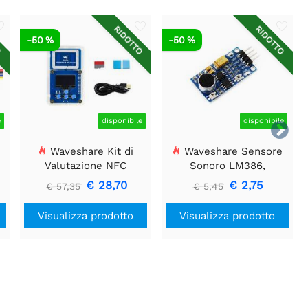
O
RIDOTTO
RIDOTTO
-50 %
-50 %
e
disponibile
disponibile

Waveshare Kit di
Waveshare Sensore
e
Valutazione NFC
Sonoro LM386,
ST25R3911B, Lettore
Rilevatore di Suoni,
€ 28,70
€ 2,75
€ 57,35
€ 5,45
NFC + scheda TF + cavo
Compatibile con Arduino
USB
Visualizza prodotto
Visualizza prodotto