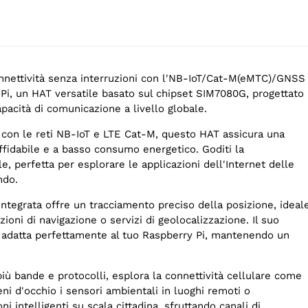
nettività senza interruzioni con l'NB-IoT/Cat-M(eMTC)/GNSS
Pi, un HAT versatile basato sul chipset SIM7080G, progettato
apacità di comunicazione a livello globale.
e con le reti NB-IoT e LTE Cat-M, questo HAT assicura una
ffidabile e a basso consumo energetico. Goditi la
le, perfetta per esplorare le applicazioni dell'Internet delle
ndo.
ntegrata offre un tracciamento preciso della posizione, ideal
ioni di navigazione o servizi di geolocalizzazione. Il suo
 adatta perfettamente al tuo Raspberry Pi, mantenendo un
più bande e protocolli, esplora la connettività cellulare come
eni d'occhio i sensori ambientali in luoghi remoti o
i intelligenti su scala cittadina, sfruttando canali di