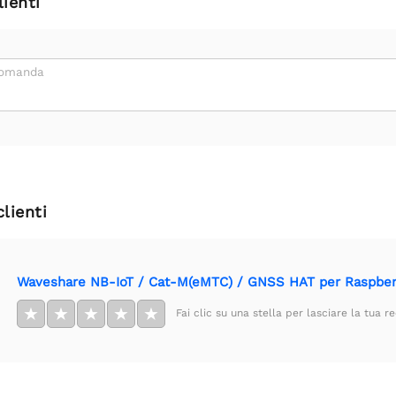
ienti
domanda
clienti
Waveshare NB-IoT / Cat-M(eMTC) / GNSS HAT per Raspberr
★
★
★
★
★
Fai clic su una stella per lasciare la tua r