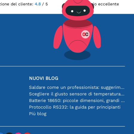
zione del cliente:
4.8
/ 5
Servizio eccellente
NUOVI BLOG
Saldare come un professionista: suggerimenti per connessioni elettroniche perfette
Scegliere il giusto sensore di temperatura [youtube]
Batterie 18650: piccole dimensioni, grandi prestazioni
Protocollo RS232: la guida per principianti
Più blog