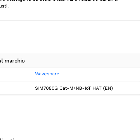
sti.
ul marchio
Waveshare
SIM7080G Cat-M/NB-IoT HAT (EN)