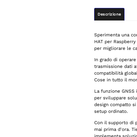
Descrizione
Sperimenta una con
HAT per Raspberry 
per migliorare le c
In grado di operar
trasmissione dati a
compatibilità globa
Cose in tutto il mo
La funzione GNSS i
per sviluppare soluz
design compatto si
setup ordinato.
Con il supporto di 
mai prima d'ora. Ti
implementa soluzion