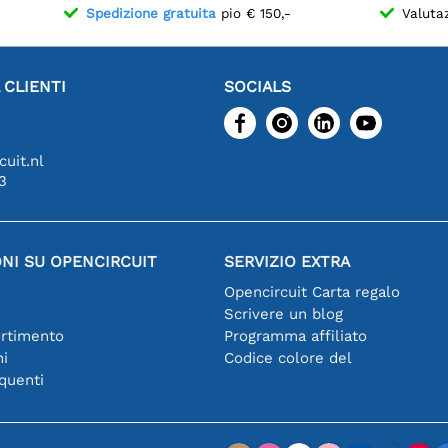
Spedizione gratuita
pio € 150,-
Valuta
 CLIENTI
SOCIALS
uit.nl
3
NI SU OPENCIRCUIT
SERVIZIO EXTRA
Opencircuit Carta regalo
Scrivere un blog
ortimento
Programma affiliato
hi
Codice colore del
quenti