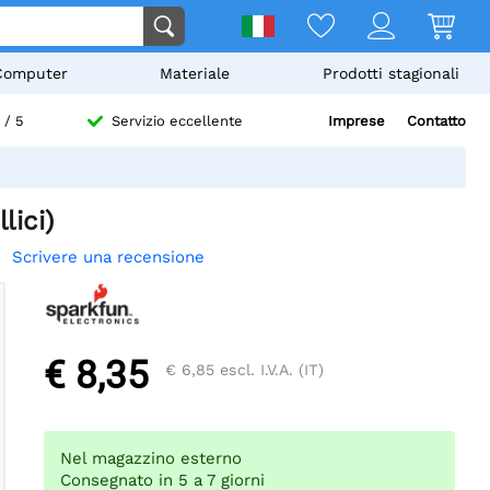
Computer
Materiale
Prodotti stagionali
Imprese
Contatto
/ 5
Servizio eccellente
lici)
Scrivere una recensione
€ 8,35
€ 6,85
escl. I.V.A. (IT)
Nel magazzino esterno
Consegnato in 5 a 7 giorni