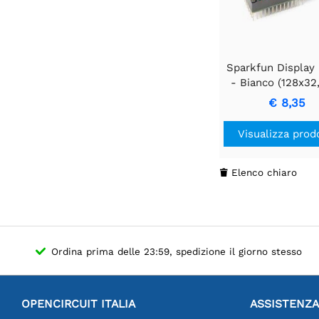
Sparkfun Display
- Bianco (128x32,
pollici)
€ 8,35
Visualizza prod
Elenco chiaro

Ordina prima delle 23:59, spedizione il giorno stesso
OPENCIRCUIT ITALIA
ASSISTENZA