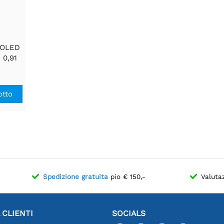
 OLED
 0,91
otto
Spedizione gratuita
pio € 150,-
Valuta
 CLIENTI
SOCIALS