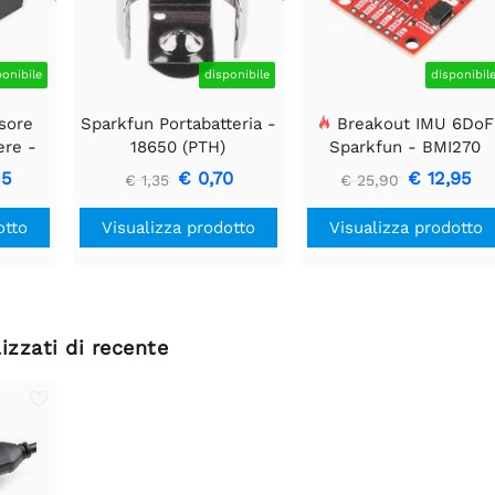
ponibile
disponibile
disponibil
sore
Sparkfun Portabatteria -
Breakout IMU 6DoF
ere -
18650 (PTH)
Sparkfun - BMI270
F
(Qwiic)
35
€ 0,70
€ 12,95
€ 1,35
€ 25,90
otto
Visualizza prodotto
Visualizza prodotto
izzati di recente