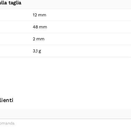
lla taglia
12 mm
48 mm
2 mm
3,1 g
ienti
domanda