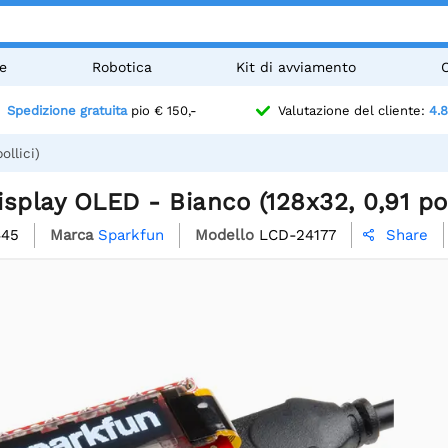
e
Robotica
Kit di avviamento
Spedizione gratuita
pio € 150,-
Valutazione del cliente:
4.8
llici)
splay OLED - Bianco (128x32, 0,91 pol
445
Marca
Sparkfun
Modello
LCD-24177
Share
