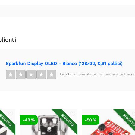
clienti
Sparkfun Display OLED - Bianco (128x32, 0,91 pollici)
★
★
★
★
★
Fai clic su una stella per lasciare la tua r
IDOTTO
RIDOTTO
RIDOTT
-48 %
-50 %