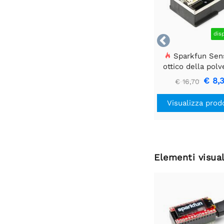
dis

Sparkfun Sen
ottico della polv
GP2Y1010AU0
€ 8,
€ 16,70
Visualizza prod
Elementi visual