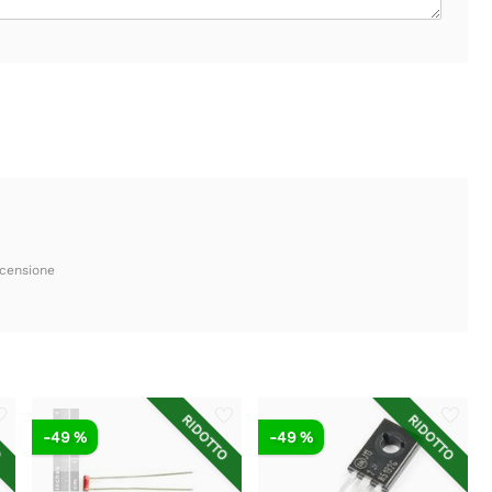
ecensione
O
RIDOTTO
RIDOTTO
-49 %
-49 %