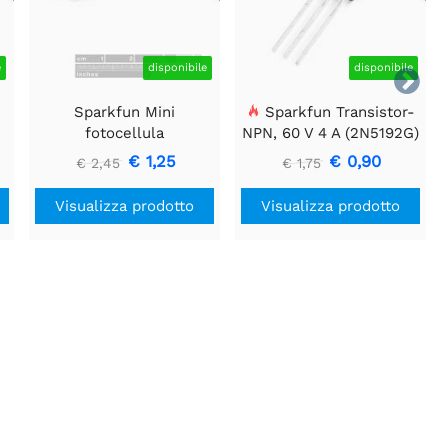
e
disponibile
disponibile

Sparkfun Mini
Sparkfun Transistor-
fotocellula
NPN, 60 V 4 A (2N5192G)
€ 1,25
€ 0,90
€ 2,45
€ 1,75
Visualizza prodotto
Visualizza prodotto