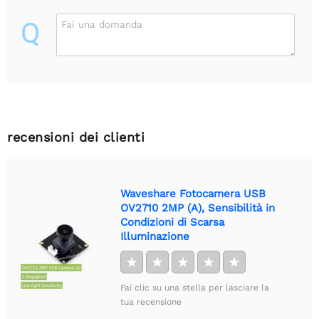
Q
Fai una domanda
recensioni dei clienti
Waveshare Fotocamera USB
OV2710 2MP (A), Sensibilità in
Condizioni di Scarsa
Illuminazione
★
★
★
★
★
Fai clic su una stella per lasciare la
tua recensione