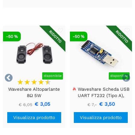
RIDOTTO
RIDOTTO
-50 %
-50 %


disponibile
disponibile
Waveshare Altoparlante
Waveshare Scheda USB
8Ω 5W
UART FT232 (Tipo A),
Modulo di Comunicazione
€ 3,05
€ 3,50
€ 6,05
€ 7,-
USB a TTL (UART)
Visualizza prodotto
Visualizza prodotto