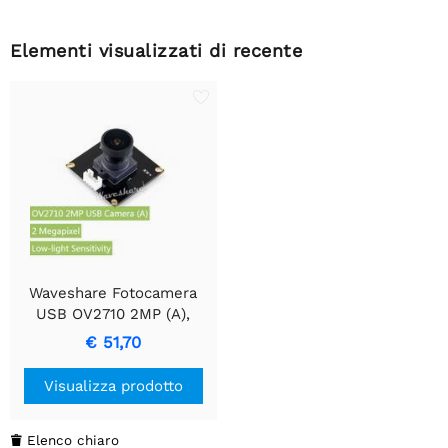
Elementi visualizzati di recente
Waveshare Fotocamera
USB OV2710 2MP (A),
Sensibilità in Condizioni di
€ 51,70
Scarsa Illuminazione
Visualizza prodotto
Elenco chiaro
