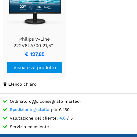
Philips V-Line
222V8LA/00 21,5" |
1920x1080 VA | 75Hz |
€ 127,85
Altoparlanti Integrati |
Compatibile VESA |
Visualizza prodotto
Monitor
Elenco chiaro

Ordinato oggi, consegnato martedì
Spedizione gratuita
pio € 150,-
Valutazione del cliente:
4.8
/ 5
Servizio eccellente