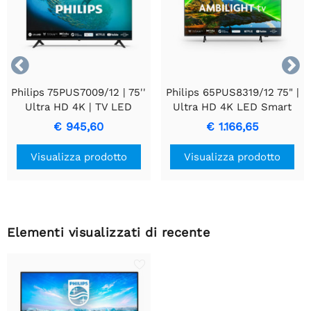


Philips 75PUS7009/12 | 75''
Philips 65PUS8319/12 75" |
Ultra HD 4K | TV LED
Ultra HD 4K LED Smart
Smart | Wifi | Titan OS |
TV con Ambilight | Titan
€ 945,60
€ 1.166,65
HDR10+ | 60Hz
OS + Wifi | HDR10+ per
Immagini Nitidissime |
Visualizza prodotto
Visualizza prodotto
Esperienza Visiva
Coinvolgente | 60Hz
Elementi visualizzati di recente