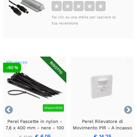
★
★
★
★
★
Fai clic su una stella per lasciare la
tua recensione
100 pieces
RIDOTTO
-50 %


disponibile
Perel Fascette in nylon -
Perel Rilevatore di
7,6 x 400 mm - nere - 100
Movimento PIR - A incasso
pz
con Rilevamento
€ 6,05
€ 14,25