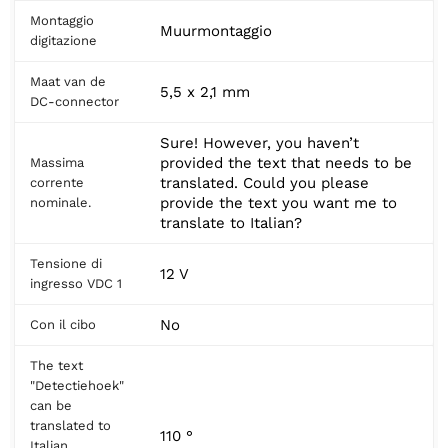
Montaggio
Muurmontaggio
digitazione
Maat van de
5,5 x 2,1 mm
DC-connector
Sure! However, you haven’t
provided the text that needs to be
Massima
translated. Could you please
corrente
provide the text you want me to
nominale.
translate to Italian?
Tensione di
12 V
ingresso VDC 1
No
Con il cibo
The text
"Detectiehoek"
can be
translated to
110 °
Italian