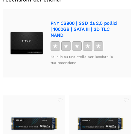
PNY CS900 | SSD da 2,5 pollici
| 1000GB | SATA III | 3D TLC
NAND
★
★
★
★
★
Fai clic su una stella per lasciare la
tua recensione