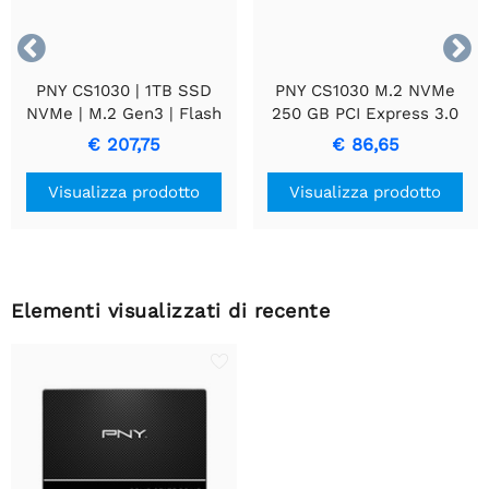


PNY CS1030 | 1TB SSD
PNY CS1030 M.2 NVMe
NVMe | M.2 Gen3 | Flash
250 GB PCI Express 3.0
3D NAND | 2.100 MB/s
€ 207,75
€ 86,65
Lettura | 1.900 MB/s
Scrittura
Visualizza prodotto
Visualizza prodotto
Elementi visualizzati di recente