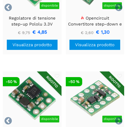


disponibile
disponibile
Regolatore di tensione
Opencircuit
step-up Pololu 3.3V
Convertitore step-down e
U1V10F3
step-up da 3,3 V
€ 4,85
€ 1,30
€ 9,75
€ 2,60
Visualizza prodotto
Visualizza prodotto
RIDOTTO
RIDOTTO
-50 %
-50 %


disponibile
disponibile