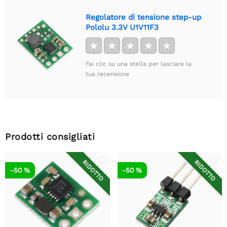
Regolatore di tensione step-up
Pololu 3.3V U1V11F3
★
★
★
★
★
Fai clic su una stella per lasciare la
tua recensione
Prodotti consigliati
RIDOTTO
RIDOTTO
-50 %
-50 %