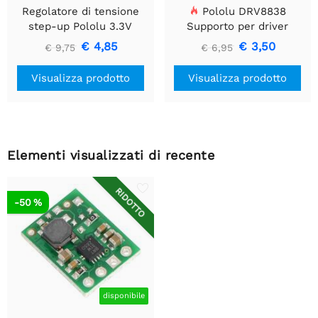
Regolatore di tensione
Pololu DRV8838
step-up Pololu 3.3V
Supporto per driver
U1V10F3
motore CC a spazzola
€ 4,85
€ 3,50
€ 9,75
€ 6,95
singola
Visualizza prodotto
Visualizza prodotto
Elementi visualizzati di recente
RIDOTTO
-50 %
disponibile