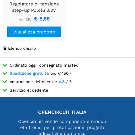
Regolatore di tensione
step-up Pololu 3.3V
U1V11F3
€ 5,55
€ 11,10
Visualizza prodotto
Elenco chiaro

Ordinato oggi, consegnato martedì
Spedizione gratuita
pio € 150,-
Valutazione del cliente:
4.8
/ 5
Servizio eccellente
OPENCIRCUIT ITALIA
Opencircuit vende componenti e moduli
elettronici per prototipazione, progetti
educativi e domotica.