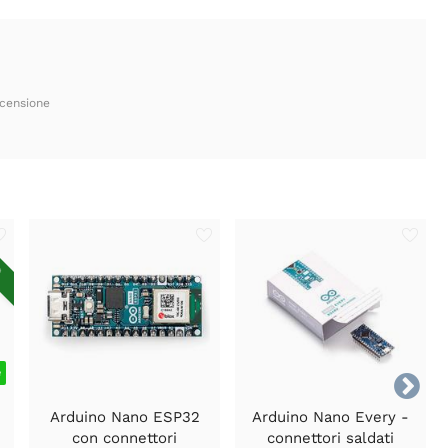
ecensione
O
e

T
Arduino Nano ESP32
Arduino Nano Every -
con connettori
connettori saldati