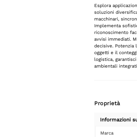
Esplora applicazioni
soluzioni diversifi
macchinari, sincron
Implementa sofistic
riconoscimento fac
avvisi immediati. M
decisive. Potenzia l
oggetti e il conteg
logistica, garantis
ambientali integrat
Proprietà
Informazioni s
Marca