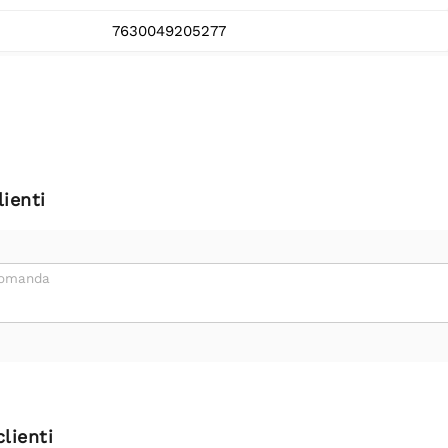
7630049205277
ienti
domanda
clienti