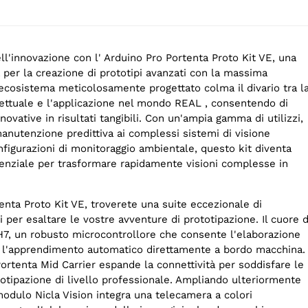
ll'innovazione con l' Arduino Pro Portenta Proto Kit VE, una
a per la creazione di prototipi avanzati con la massima
 ecosistema meticolosamente progettato colma il divario tra l
ettuale e l'applicazione nel mondo REAL , consentendo di
ovative in risultati tangibili. Con un'ampia gamma di utilizzi,
manutenzione predittiva ai complessi sistemi di visione
configurazioni di monitoraggio ambientale, questo kit diventa
nziale per trasformare rapidamente visioni complesse in
tenta Proto Kit VE, troverete una suite eccezionale di
per esaltare le vostre avventure di prototipazione. Il cuore d
 H7, un robusto microcontrollore che consente l'elaborazione
e l'apprendimento automatico direttamente a bordo macchina.
Portenta Mid Carrier espande la connettività per soddisfare le
otipazione di livello professionale. Ampliando ulteriormente
 modulo Nicla Vision integra una telecamera a colori