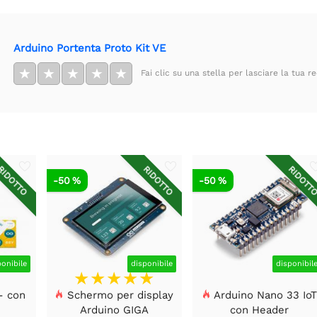
Arduino Portenta Proto Kit VE
★
★
★
★
★
Fai clic su una stella per lasciare la tua r
IDOTTO
RIDOTTO
RIDOTT
-50 %
-50 %
ponibile
disponibile
disponibil
- con
Schermo per display
Arduino Nano 33 Io
Arduino GIGA
con Header