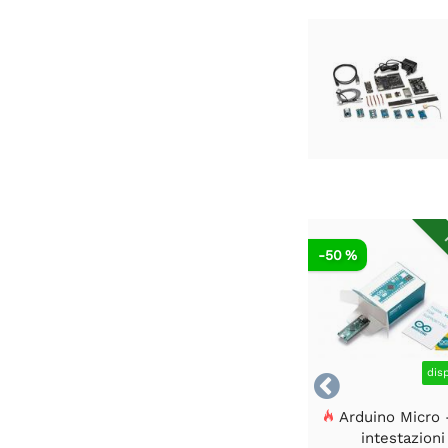
R
-50 %
dis

Arduino Micro 
intestazioni