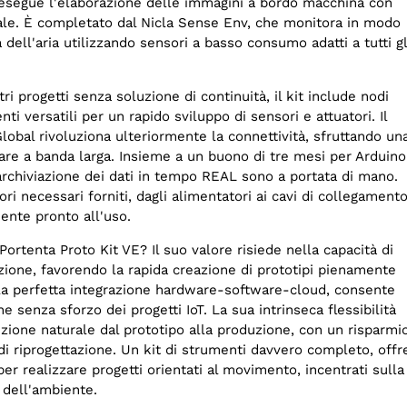
esegue l'elaborazione delle immagini a bordo macchina con
ciale. È completato dal Nicla Sense Env, che monitora in modo
à dell'aria utilizzando sensori a basso consumo adatti a tutti gl
tri progetti senza soluzione di continuità, il kit include nodi
i versatili per un rapido sviluppo di sensori e attuatori. Il
bal rivoluziona ulteriormente la connettività, sfruttando un
are a banda larga. Insieme a un buono di tre mesi per Arduino
l'archiviazione dei dati in tempo REAL sono a portata di mano.
ori necessari forniti, dagli alimentatori ai cavi di collegamento
ente pronto all'uso.
Portenta Proto Kit VE? Il suo valore risiede nella capacità di
zione, favorendo la rapida creazione di prototipi pienamente
alla perfetta integrazione hardware-software-cloud, consente
 senza sforzo dei progetti IoT. La sua intrinseca flessibilità
zione naturale dal prototipo alla produzione, con un risparmi
i riprogettazione. Un kit di strumenti davvero completo, offr
per realizzare progetti orientati al movimento, incentrati sulla
i dell'ambiente.