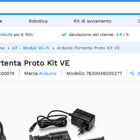
e
Robotica
Kit di avviamento
ratuita
pio € 150,-
Valutazione del cliente:
4.8
/ 5
one
IoT - Moduli Wi-Fi
Arduino Portenta Proto Kit VE
tenta Proto Kit VE
X00074
Marca
Arduino
Modello
7630049205277
