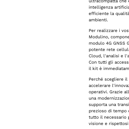
ultracompatta che 
intelligenza artifi
efficiente la qualit
ambienti.
Per realizzare i vos
Modulino, component
modulo 4G GNSS Glo
potente rete cellul
Cloud, l'analisi e 
Con tutti gli access
il kit è immediatam
Perché scegliere il 
accelerare l'innova
operativi. Grazie 
una modernizzazione
supporta una transi
prezioso di tempo d
tutto il necessario 
visione e rispettos