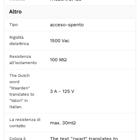
Altro
acceso-spento
Tipo
Rigidità
1500 Vac
dielettrica
Resistenza
100 MΩ
all'isolamento
The Dutch
word
"Waarden"
3 A - 125 V
translates to
"Valori" in
Italian.
La resistenza di
max. 30mΩ
contatto
The text "zwart" translates to
Colora il