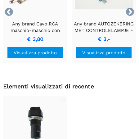


Any brand Cavo RCA
Any brand AUTOZEKERING
maschio-maschio con
MET CONTROLELAMPJE -
anello nero per
Fusibile blu da 15A
€ 3,80
€ 3,-
trasferimento di segnale
di alta qualità.
Visualizza prodotto
Visualizza prodotto
Elementi visualizzati di recente