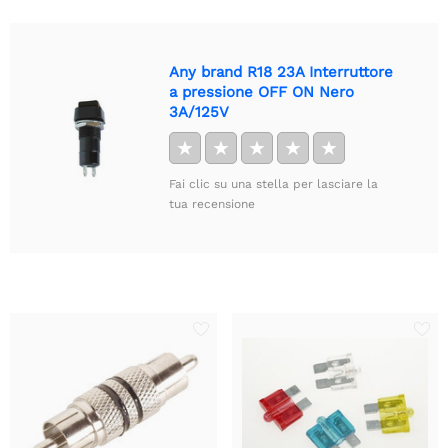
Any brand R18 23A Interruttore
a pressione OFF ON Nero
3A/125V
★
★
★
★
★
Fai clic su una stella per lasciare la
tua recensione