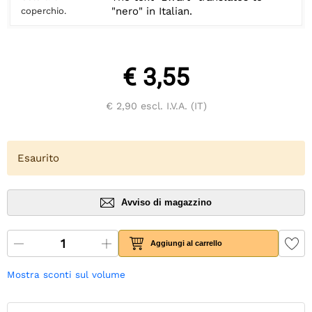
"nero" in Italian.
coperchio.
€ 3,55
€ 2,90
escl. I.V.A. (IT)
Esaurito
Avviso di magazzino
Aggiungi al carrello
Mostra sconti sul volume