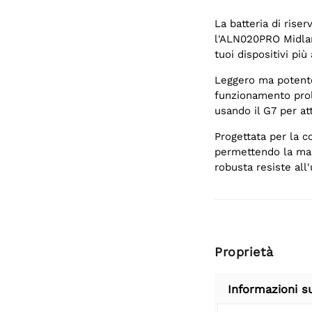
La batteria di rise
l'ALN020PRO Midland
tuoi dispositivi pi
Leggero ma potente
funzionamento prol
usando il G7 per at
Progettata per la c
permettendo la mas
robusta resiste all'
Proprietà
Informazioni s