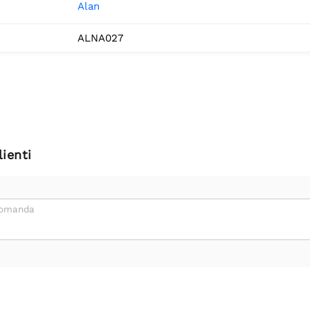
Alan
ALNA027
ienti
domanda