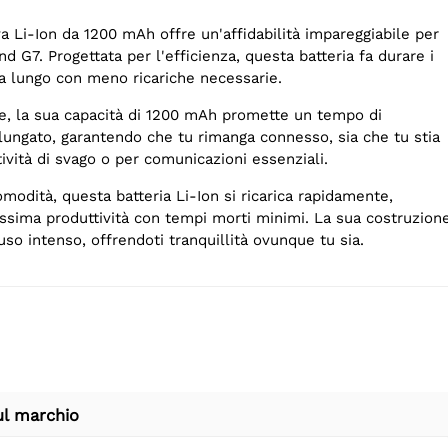
rva Li-Ion da 1200 mAh offre un'affidabilità impareggiabile per
 G7. Progettata per l'efficienza, questa batteria fa durare i
ù a lungo con meno ricariche necessarie.
, la sua capacità di 1200 mAh promette un tempo di
ungato, garantendo che tu rimanga connesso, sia che tu stia
tività di svago o per comunicazioni essenziali.
omodità, questa batteria Li-Ion si ricarica rapidamente,
sima produttività con tempi morti minimi. La sua costruzion
uso intenso, offrendoti tranquillità ovunque tu sia.
ul marchio