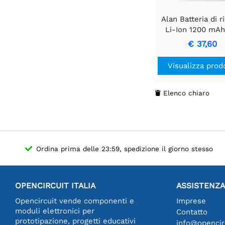
Alan Batteria di r
Li-Ion 1200 mAh
ALN020PRO Midla
€ 37,60
Visualizza prod
Elenco chiaro

Ordina prima delle 23:59, spedizione il giorno stesso
OPENCIRCUIT ITALIA
ASSISTENZA
Opencircuit vende componenti e
Imprese
moduli elettronici per
Contatto
prototipazione, progetti educativi
info@opencirc