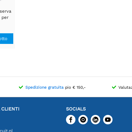
iserva
 per
nd G7
otto
Spedizione gratuita
pio € 150,-
Valuta
 CLIENTI
SOCIALS
uit.nl