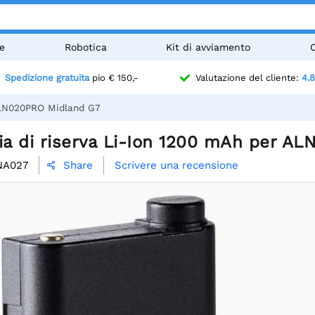
e
Robotica
Kit di avviamento
Spedizione gratuita
pio € 150,-
Valutazione del cliente:
4.8
 ALN020PRO Midland G7
ria di riserva Li-Ion 1200 mAh per A
NA027
Scrivere una recensione
Share
