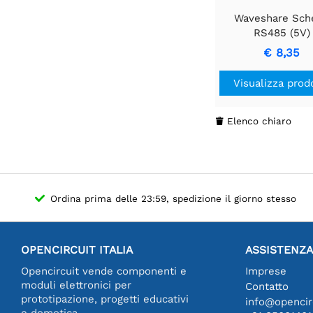
Waveshare Sch
RS485 (5V)
€ 8,35
Visualizza prod
Elenco chiaro

Ordina prima delle 23:59, spedizione il giorno stesso
OPENCIRCUIT ITALIA
ASSISTENZA
Opencircuit vende componenti e
Imprese
moduli elettronici per
Contatto
prototipazione, progetti educativi
info@opencirc
e domotica.