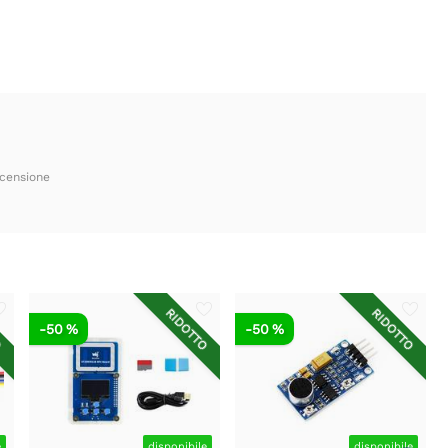
ecensione
O
RIDOTTO
RIDOTTO
-50 %
-50 %
e
disponibile
disponibile