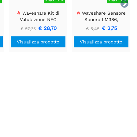

Waveshare Kit di
Waveshare Sensore
e
Valutazione NFC
Sonoro LM386,
ST25R3911B, Lettore
Rilevatore di Suoni,
€ 28,70
€ 2,75
€ 57,35
€ 5,45
NFC + scheda TF + cavo
Compatibile con Arduino
USB
Visualizza prodotto
Visualizza prodotto