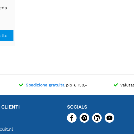
eda
otto
Spedizione gratuita
pio € 150,-
Valuta
 CLIENTI
SOCIALS
uit.nl