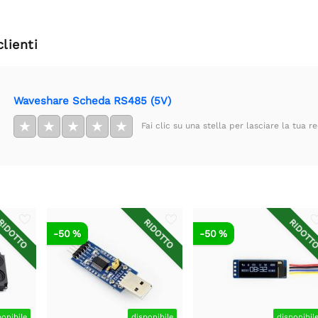
clienti
Waveshare Scheda RS485 (5V)
★
★
★
★
★
Fai clic su una stella per lasciare la tua r
IDOTTO
RIDOTTO
RIDOTT
-50 %
-50 %
ponibile
disponibile
disponibil