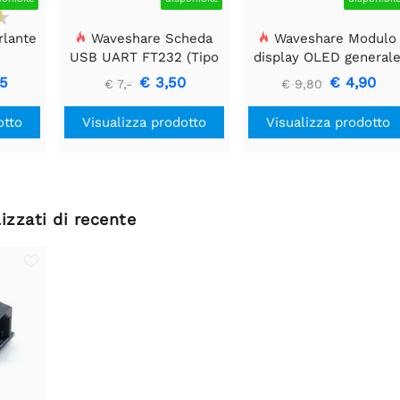
rlante
Waveshare Scheda
Waveshare Modulo
USB UART FT232 (Tipo
display OLED general
A), Modulo di
da 0,91 pollici, 128x32
05
€ 3,50
€ 4,90
€ 7,-
€ 9,80
Comunicazione USB a
TTL (UART)
otto
Visualizza prodotto
Visualizza prodotto
izzati di recente