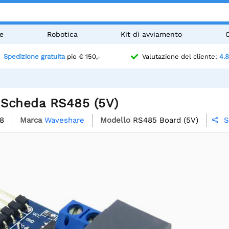
e
Robotica
Kit di avviamento
Spedizione gratuita
pio € 150,-
Valutazione del cliente:
4.8
Scheda RS485 (5V)
8
Marca
Waveshare
Modello
RS485 Board (5V)
S
