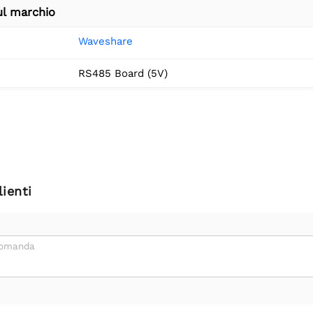
ul marchio
Waveshare
RS485 Board (5V)
ienti
domanda