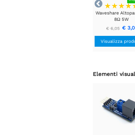

Waveshare Altopa
8Ω 5W
€ 3,
€ 6,05
Visualizza prod
Elementi visual