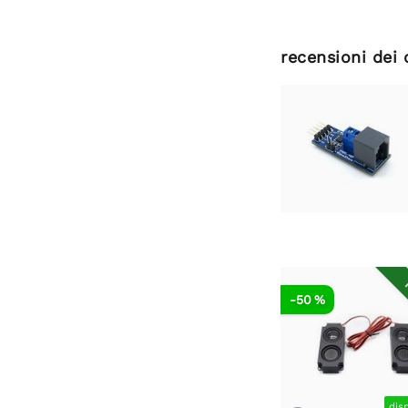
recensioni dei 
R
-50 %
dis