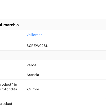
ul marchio
Velleman
SCREW02SL
Verde
Arancia
roduct" in
"Profondità
7,5 mm
product