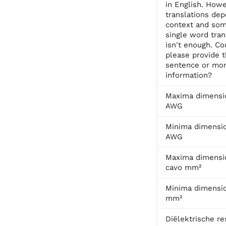
in English. Howe
translations de
context and so
single word tran
isn't enough. Co
please provide t
sentence or mo
information?
Maxima dimensio
AWG
Minima dimensio
AWG
Maxima dimensi
cavo mm²
Minima dimensio
mm²
Diëlektrische re