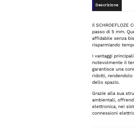
Descrizione
Il SCHROEFLOZE CO
passo di 5 mm. Que
affidabile senza bis
risparmiando temp
I vantaggi principa
notevolmente il te
garantisce una conn
ridotti, rendendolo
dello spazio.
Grazie alla sua str
ambientali, offrend
elettronica, nei sis
connessioni elettri