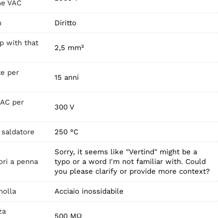
ne VAC
m
Diritto
lp with that
2,5 mm²
e per
15 anni
VAC per
300 V
 saldatore
250 °C
Sorry, it seems like "Vertind" might be a
ori a penna
typo or a word I'm not familiar with. Could
you please clarify or provide more context?
molla
Acciaio inossidabile
za
500 MΩ