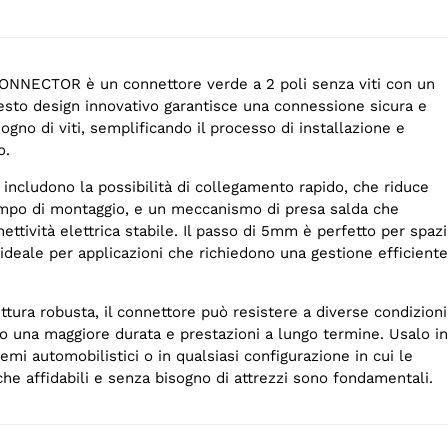
NNECTOR è un connettore verde a 2 poli senza viti con un
sto design innovativo garantisce una connessione sicura e
ogno di viti, semplificando il processo di installazione e
o.
li includono la possibilità di collegamento rapido, che riduce
mpo di montaggio, e un meccanismo di presa salda che
ettività elettrica stabile. Il passo di 5mm è perfetto per spazi
 ideale per applicazioni che richiedono una gestione efficiente
uttura robusta, il connettore può resistere a diverse condizioni
o una maggiore durata e prestazioni a lungo termine. Usalo in
temi automobilistici o in qualsiasi configurazione in cui le
che affidabili e senza bisogno di attrezzi sono fondamentali.