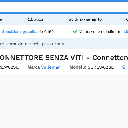
e
Robotica
Kit di avviamento
Spedizione gratuita
pio € 150,-
Valutazione del cliente:
4.8
 senza viti a 2 poli, passo 5mm
ONNETTORE SENZA VITI - Connettore 
REW02SL
Marca
Velleman
Modello
SCREW02SL
