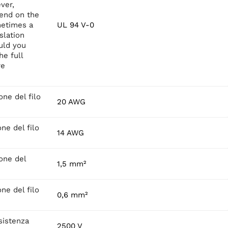
ver,
pend on the
metimes a
UL 94 V-0
slation
uld you
he full
re
ne del filo
20 AWG
ne del filo
14 AWG
one del
1,5 mm²
ne del filo
0,6 mm²
sistenza
2500 V