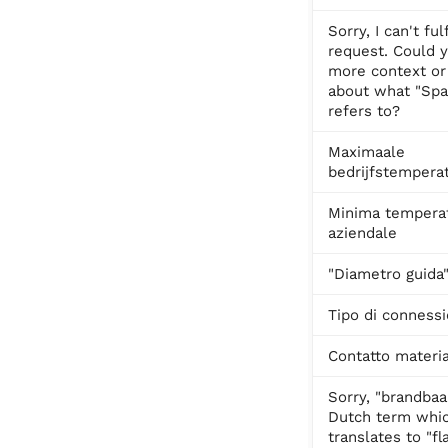
Sorry, I can't fulf
request. Could 
more context or 
about what "Spa
refers to?
Maximaale
bedrijfstempera
Minima tempera
aziendale
"Diametro guida
Tipo di conness
Contatto materi
Sorry, "brandbaa
Dutch term whi
translates to "f