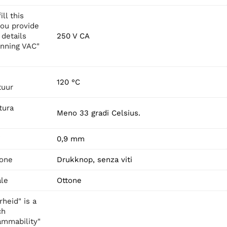
ill this
you provide
details
250 V CA
nning VAC"
120 °C
tuur
tura
Meno 33 gradi Celsius.
"
0,9 mm
ione
Drukknop, senza viti
ale
Ottone
rheid" is a
ch
lammability"