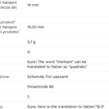
 Italiaans
14 mm
ltezza del
 product"
 Italiaans
10,25 mm
l prodotto".
2,7 g
sì
Sure! The word "Vierkant" can be
translated to Italian as "quadrato."
zione
Schemda, Fori passanti
Poliammide 66
2
ca
Sure, here is the translation to Italian:"16 A"