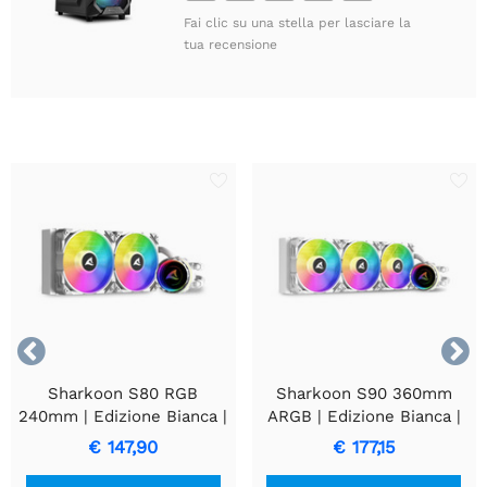
Fai clic su una stella per lasciare la
tua recensione


Sharkoon S80 RGB
Sharkoon S90 360mm
240mm | Edizione Bianca |
ARGB | Edizione Bianca |
Raffreddamento a liquido
Raffreddatore a liquido
€ 147,90
€ 177,15
All-in-One per CPU
per CPU All-in-One