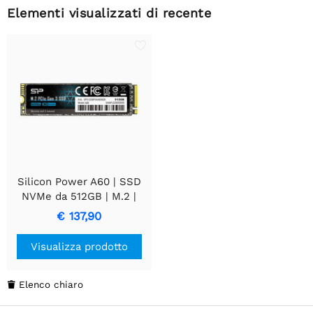
Elementi visualizzati di recente
Silicon Power A60 | SSD
NVMe da 512GB | M.2 |
Gen3 | 2.200MB/s Lettura
€ 137,90
| 1.600MB/s Scrittura
Visualizza prodotto
Elenco chiaro
