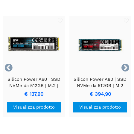


Silicon Power A60 | SSD
Silicon Power A80 | SSD
NVMe da 512GB | M.2 |
NVMe da 512GB | M.2
Gen3 | 2.200MB/s Lettura
Gen3 | 2.700MB/s lettura |
€ 137,90
€ 394,90
| 1.600MB/s Scrittura
1.400MB/s scrittura
Visualizza prodotto
Visualizza prodotto