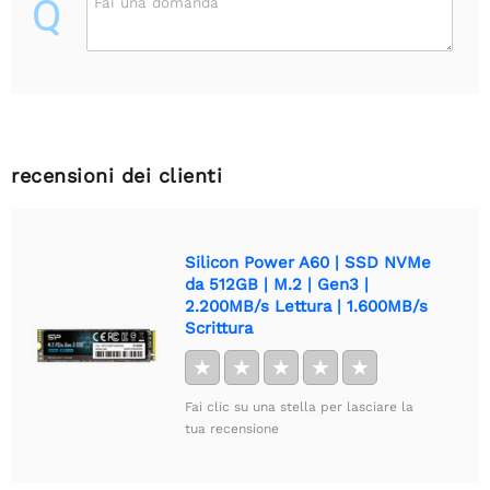
Q
Fai una domanda
recensioni dei clienti
Silicon Power A60 | SSD NVMe
da 512GB | M.2 | Gen3 |
2.200MB/s Lettura | 1.600MB/s
Scrittura
★
★
★
★
★
Fai clic su una stella per lasciare la
tua recensione