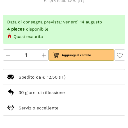
€ 1,45
escl. I.V.A. (IT)
Data di consegna prevista: venerdì 14 augusto .
4
pieces
disponibile
Quasi esaurito
Aggiungi al carrello
Spedito da
€ 12,50
(IT)
30 giorni di riflessione
Servizio eccellente