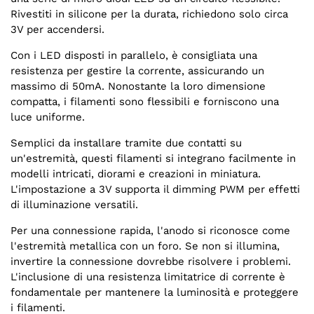
Rivestiti in silicone per la durata, richiedono solo circa
3V per accendersi.
Con i LED disposti in parallelo, è consigliata una
resistenza per gestire la corrente, assicurando un
massimo di 50mA. Nonostante la loro dimensione
compatta, i filamenti sono flessibili e forniscono una
luce uniforme.
Semplici da installare tramite due contatti su
un'estremità, questi filamenti si integrano facilmente in
modelli intricati, diorami e creazioni in miniatura.
L'impostazione a 3V supporta il dimming PWM per effetti
di illuminazione versatili.
Per una connessione rapida, l'anodo si riconosce come
l'estremità metallica con un foro. Se non si illumina,
invertire la connessione dovrebbe risolvere i problemi.
L'inclusione di una resistenza limitatrice di corrente è
fondamentale per mantenere la luminosità e proteggere
i filamenti.