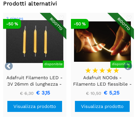
Prodotti alternativi
3 pieces
RIDOTTO
RIDOTTO
-50 %
-50 %


disponibile
disponibile
Adafruit Filamento LED -
Adafruit NOOds -
3V 26mm di lunghezza -
Filamento LED flessibile -
Bianco caldo - Confezione
3V lungo 300mm - Giallo
€ 3,15
€ 5,25
€ 6,30
€ 10,50
da 3
Visualizza prodotto
Visualizza prodotto