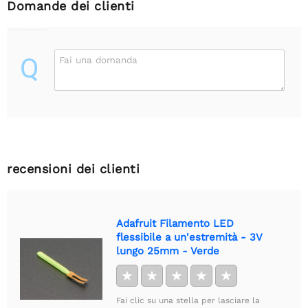
Domande dei clienti
Q
Fai una domanda
recensioni dei clienti
Adafruit Filamento LED
flessibile a un'estremità - 3V
lungo 25mm - Verde
★
★
★
★
★
Fai clic su una stella per lasciare la