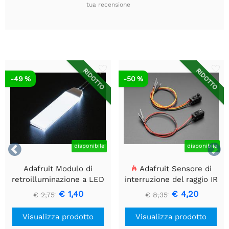
tua recensione
RIDOTTO
RIDOTTO
-49 %
-50 %


disponibile
disponibile
Adafruit Modulo di
Adafruit Sensore di
retroilluminazione a LED
interruzione del raggio IR
bianco - Piccolo 12 mm x
con estremità del
€ 1,40
€ 4,20
€ 2,75
€ 8,35
40 mm
connettore del cavo di alta
qualità - LED da 5 mm
Visualizza prodotto
Visualizza prodotto