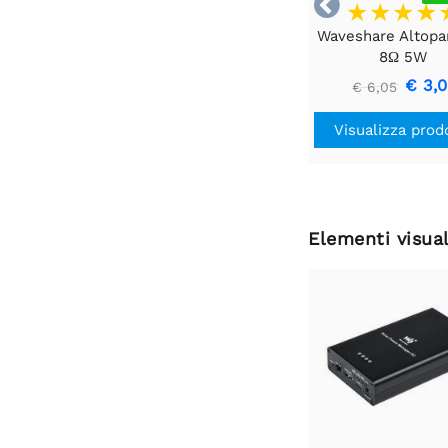

Waveshare Altopa
8Ω 5W
€ 3,
€ 6,05
Visualizza prod
Elementi visual