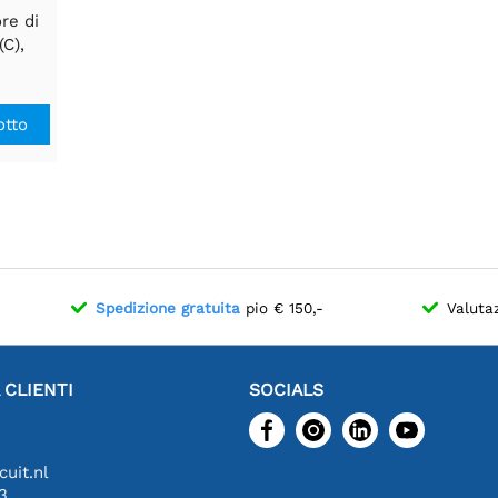
re di
(C),
erie
 di
ipla
otto
Spedizione gratuita
pio € 150,-
Valuta
 CLIENTI
SOCIALS
uit.nl
3