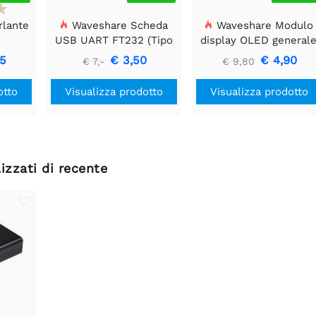
rlante
Waveshare Scheda
Waveshare Modulo
USB UART FT232 (Tipo
display OLED general
A), Modulo di
da 0,91 pollici, 128x32
05
€ 3,50
€ 4,90
€ 7,-
€ 9,80
Comunicazione USB a
TTL (UART)
otto
Visualizza prodotto
Visualizza prodotto
izzati di recente