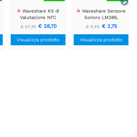

Waveshare Kit di
Waveshare Sensore
e
Valutazione NFC
Sonoro LM386,
ST25R3911B, Lettore
Rilevatore di Suoni,
€ 28,70
€ 2,75
€ 57,35
€ 5,45
NFC + scheda TF + cavo
Compatibile con Arduino
USB
Visualizza prodotto
Visualizza prodotto