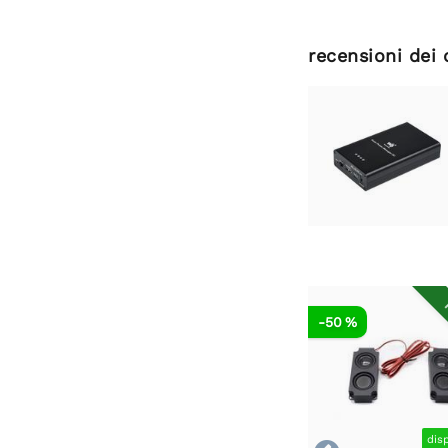
recensioni dei 
R
-50 %
dis