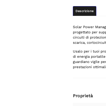
Descrizione
Solar Power Manager
progettato per sup
circuiti di protezi
scarica, cortocircu
Usalo per i tuoi pr
di energia portatile
guardiano vigile pe
prestazioni ottimali
Proprietà