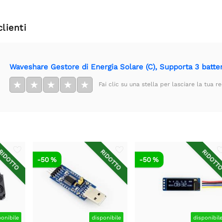
clienti
Waveshare Gestore di Energia Solare (C), Supporta 3 batteri
★
★
★
★
★
Fai clic su una stella per lasciare la tua r
IDOTTO
RIDOTTO
RIDOTT
-50 %
-50 %
ponibile
disponibile
disponibil