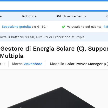
e
Robotica
Kit di avviamento
Spedizione gratuita
pio € 150,-
Valutazione del cliente:
4.8
rta 3 batterie 18650, Circuiti di Protezione Multipla
estore di Energia Solare (C), Support
Multipla
909
Marca
Waveshare
Modello
Solar Power Manager (C)