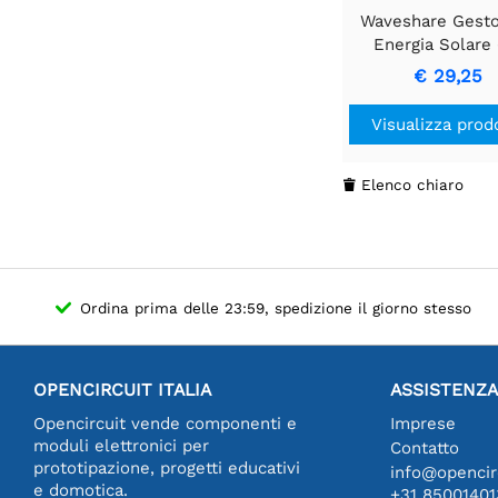
Waveshare Gesto
Energia Solare 
Supporta 3 batt
€ 29,25
18650, Circuiti
Protezione Mult
Visualizza prod
Elenco chiaro

Ordina prima delle 23:59, spedizione il giorno stesso
OPENCIRCUIT ITALIA
ASSISTENZA
Opencircuit vende componenti e
Imprese
moduli elettronici per
Contatto
prototipazione, progetti educativi
info@opencirc
e domotica.
+31 85001401