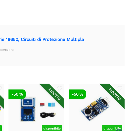
e 18650, Circuiti di Protezione Multipla
ecensione
O
RIDOTTO
RIDOTTO
-50 %
-50 %
e
disponibile
disponibile