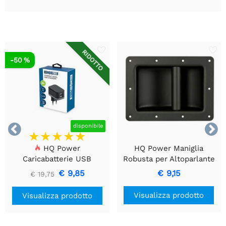
RIDOTTO
-50 %


disponibile
HQ Power
HQ Power Maniglia
Caricabatterie USB
Robusta per Altoparlante
compatto a 2 porte -
- Metallo Nero
€ 9,85
€ 9,15
€ 19,75
Ricarica intelligente da 17
W, nero
Visualizza prodotto
Visualizza prodotto