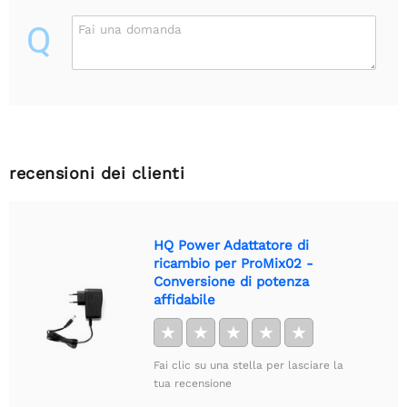
Q
Fai una domanda
recensioni dei clienti
HQ Power Adattatore di
ricambio per ProMix02 -
Conversione di potenza
affidabile
★
★
★
★
★
Fai clic su una stella per lasciare la
tua recensione