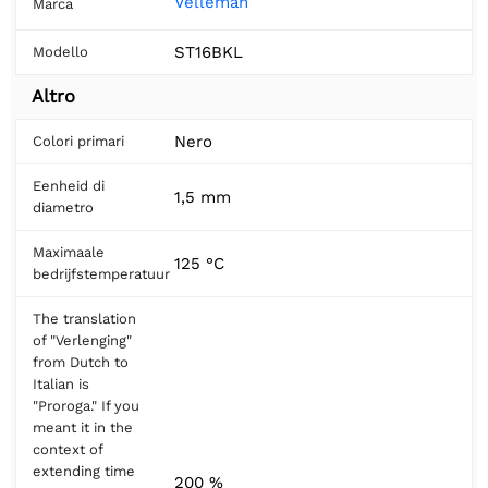
Velleman
Marca
ST16BKL
Modello
Altro
Nero
Colori primari
Eenheid di
1,5 mm
diametro
Maximaale
125 °C
bedrijfstemperatuur
The translation
of "Verlenging"
from Dutch to
Italian is
"Proroga." If you
meant it in the
context of
extending time
200 %