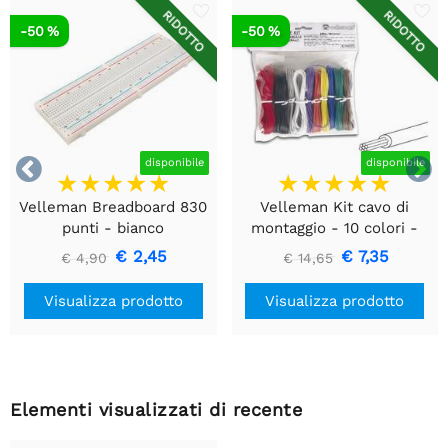
RIDOTTO
RIDOTTO
-50 %
-50 %


disponibile
disponibile
Velleman Breadboard 830
Velleman Kit cavo di
punti - bianco
montaggio - 10 colori -
60m - multipolare
€ 2,45
€ 7,35
€ 4,90
€ 14,65
Visualizza prodotto
Visualizza prodotto
Elementi visualizzati di recente