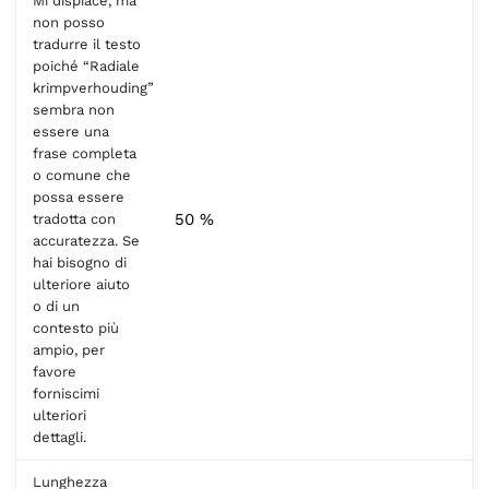
Mi dispiace, ma
non posso
tradurre il testo
poiché “Radiale
krimpverhouding”
sembra non
essere una
frase completa
o comune che
possa essere
50 %
tradotta con
accuratezza. Se
hai bisogno di
ulteriore aiuto
o di un
contesto più
ampio, per
favore
forniscimi
ulteriori
dettagli.
Lunghezza