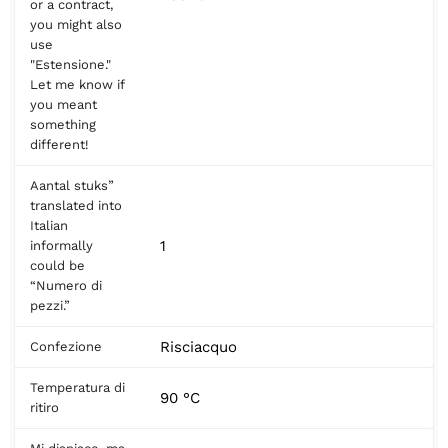
or a contract,
you might also
use
"Estensione."
Let me know if
you meant
something
different!
Aantal stuks”
translated into
Italian
1
informally
could be
“Numero di
pezzi.”
Risciacquo
Confezione
Temperatura di
90 °C
ritiro