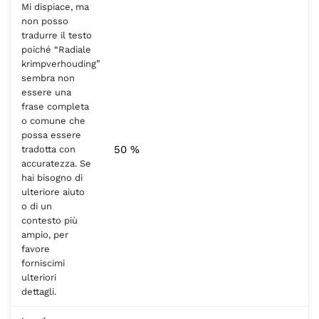
Mi dispiace, ma
non posso
tradurre il testo
poiché “Radiale
krimpverhouding”
sembra non
essere una
frase completa
o comune che
possa essere
50 %
tradotta con
accuratezza. Se
hai bisogno di
ulteriore aiuto
o di un
contesto più
ampio, per
favore
forniscimi
ulteriori
dettagli.