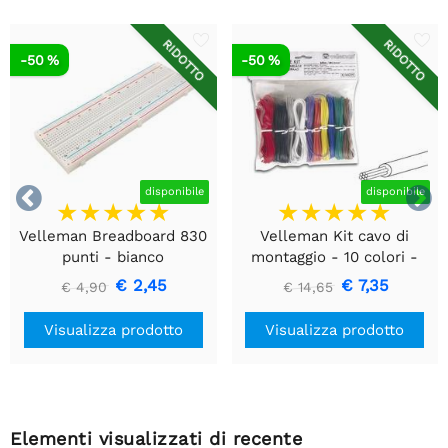
RIDOTTO
RIDOTTO
-50 %
-50 %


disponibile
disponibile
Velleman Breadboard 830
Velleman Kit cavo di
punti - bianco
montaggio - 10 colori -
60m - multipolare
€ 2,45
€ 7,35
€ 4,90
€ 14,65
Visualizza prodotto
Visualizza prodotto
Elementi visualizzati di recente