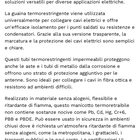
soluzioni versatili per diverse applicazioni elettriche.
La guaina termorestringente viene utilizzata
universalmente per collegare cavi elettrici e offre
un'efficace isolamento per i punti saldati su resistenze e
condensatori. Grazie alla sua versione trasparente, la
marcatura e la protezione dei cavi elettrici sono semplici
e chiare.
Questi tubi termorestringenti impermeabili proteggono
anche le aste e i tubi di metallo dalla corrosione e
offrono uno strato di protezione aggiuntivo per le
antenne. Sono ideali per collegare i cavi in fibra ottica e
resistono ad ambienti difficili.
Realizzato in materiale senza alogeni, flessibile e
ritardante di fiamma, questo manicotto termoretraibile
non contiene sostanze nocive come Pb, Cd, Hg, Cr+6,
PBB e PBDE. Può essere usato in sicurezza in ambienti
chiusi dove è richiesta un'atmosfera ritardante di fiamma
senza alogeni, come la metropolitana, i grattacieli, i
trasporti pubblici e le navi cargo. Le certificazioni UL