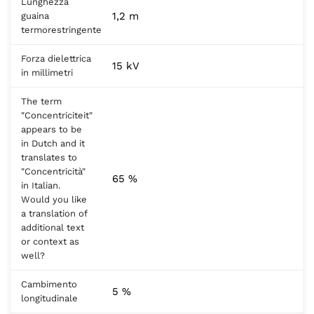
Lunghezza
1,2 m
guaina
termorestringente
Forza dielettrica
15 kV
in millimetri
The term
"Concentriciteit"
appears to be
in Dutch and it
translates to
"Concentricità"
65 %
in Italian.
Would you like
a translation of
additional text
or context as
well?
Cambimento
5 %
longitudinale