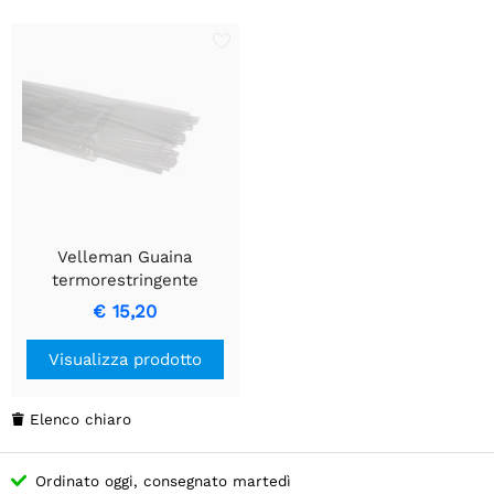
Velleman Guaina
termorestringente
trasparente da 4.5 mm
€ 15,20
per applicazioni elettriche.
Visualizza prodotto
Elenco chiaro

Ordinato oggi, consegnato martedì