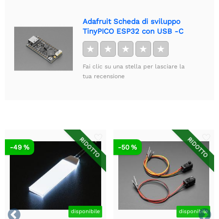
Adafruit Scheda di sviluppo
TinyPICO ESP32 con USB -C
★
★
★
★
★
Fai clic su una stella per lasciare la
tua recensione
RIDOTTO
RIDOTTO
-49 %
-50 %


disponibile
disponibile