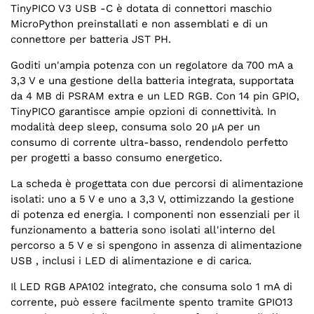
TinyPICO V3 USB -C è dotata di connettori maschio
MicroPython preinstallati e non assemblati e di un
connettore per batteria JST PH.
Goditi un'ampia potenza con un regolatore da 700 mA a
3,3 V e una gestione della batteria integrata, supportata
da 4 MB di PSRAM extra e un LED RGB. Con 14 pin GPIO,
TinyPICO garantisce ampie opzioni di connettività. In
modalità deep sleep, consuma solo 20 μA per un
consumo di corrente ultra-basso, rendendolo perfetto
per progetti a basso consumo energetico.
La scheda è progettata con due percorsi di alimentazione
isolati: uno a 5 V e uno a 3,3 V, ottimizzando la gestione
di potenza ed energia. I componenti non essenziali per il
funzionamento a batteria sono isolati all'interno del
percorso a 5 V e si spengono in assenza di alimentazione
USB , inclusi i LED di alimentazione e di carica.
Il LED RGB APA102 integrato, che consuma solo 1 mA di
corrente, può essere facilmente spento tramite GPIO13