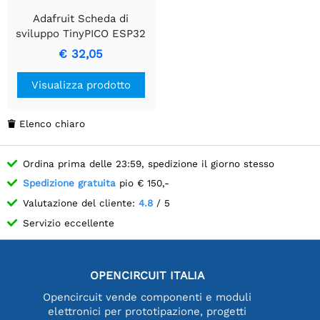
Adafruit Scheda di
sviluppo TinyPICO ESP32
con USB -C
€ 32,05
Visualizza prodotto
Elenco chiaro

Ordina prima delle 23:59, spedizione il giorno stesso
Spedizione gratuita
pio € 150,-
Valutazione del cliente:
4.8
/ 5
Servizio eccellente
OPENCIRCUIT ITALIA
Opencircuit vende componenti e moduli
elettronici per prototipazione, progetti