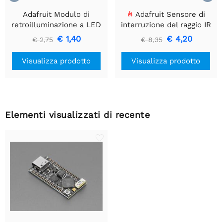
Adafruit Modulo di
Adafruit Sensore di
retroilluminazione a LED
interruzione del raggio IR
bianco - Piccolo 12 mm x
con estremità del
€ 1,40
€ 4,20
€ 2,75
€ 8,35
40 mm
connettore del cavo di alta
qualità - LED da 5 mm
Visualizza prodotto
Visualizza prodotto
Elementi visualizzati di recente