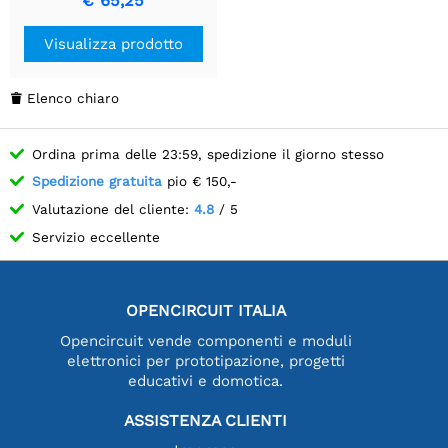
€ 65,25
Visualizza prodotto
Elenco chiaro

Ordina prima delle 23:59, spedizione il giorno stesso
Spedizione gratuita
pio € 150,-
Valutazione del cliente:
4.8
/ 5
Servizio eccellente
OPENCIRCUIT ITALIA
Opencircuit vende componenti e moduli
elettronici per prototipazione, progetti
educativi e domotica.
ASSISTENZA CLIENTI