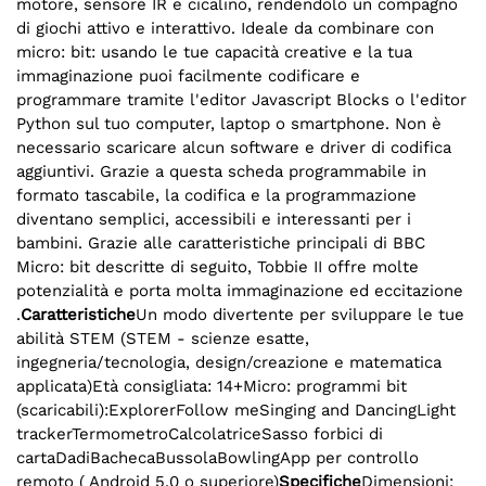
motore, sensore IR e cicalino, rendendolo un compagno
di giochi attivo e interattivo. Ideale da combinare con
micro: bit: usando le tue capacità creative e la tua
immaginazione puoi facilmente codificare e
programmare tramite l'editor Javascript Blocks o l'editor
Python sul tuo computer, laptop o smartphone. Non è
necessario scaricare alcun software e driver di codifica
aggiuntivi. Grazie a questa scheda programmabile in
formato tascabile, la codifica e la programmazione
diventano semplici, accessibili e interessanti per i
bambini. Grazie alle caratteristiche principali di BBC
Micro: bit descritte di seguito, Tobbie II offre molte
potenzialità e porta molta immaginazione ed eccitazione
.
Caratteristiche
Un modo divertente per sviluppare le tue
abilità STEM (STEM - scienze esatte,
ingegneria/tecnologia, design/creazione e matematica
applicata)Età consigliata: 14+Micro: programmi bit
(scaricabili):ExplorerFollow meSinging and DancingLight
trackerTermometroCalcolatriceSasso forbici di
cartaDadiBachecaBussolaBowlingApp per controllo
remoto ( Android 5.0 o superiore)
Specifiche
Dimensioni: