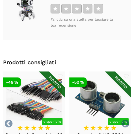
★
★
★
★
★
Fai clic su una stella per lasciare la
tua recensione
Prodotti consigliati
RIDOTTO
RIDOTTO
-49 %
-50 %


disponibile
disponibile