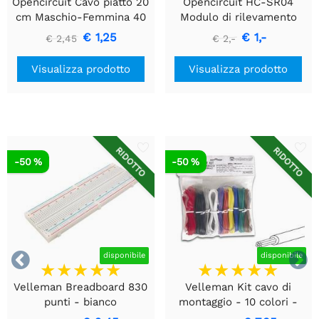
Opencircuit Cavo piatto 20
Opencircuit HC-SR04
cm Maschio-Femmina 40
Modulo di rilevamento
pezzi
della distanza ad
€ 1,25
€ 1,-
€ 2,45
€ 2,-
ultrasuoni
Visualizza prodotto
Visualizza prodotto
RIDOTTO
RIDOTTO
-50 %
-50 %


disponibile
disponibile
Velleman Breadboard 830
Velleman Kit cavo di
punti - bianco
montaggio - 10 colori -
60m - multipolare