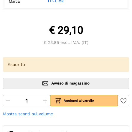
TP-Link
Marca
€ 29,10
€ 23,85
escl. I.V.A. (IT)
Esaurito
Avviso di magazzino
Aggiungi al carrello
Mostra sconti sul volume