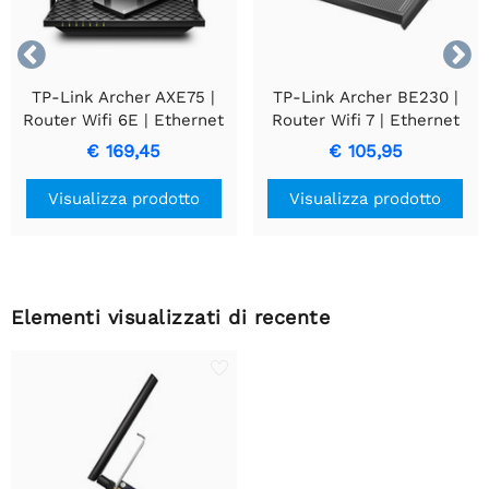


TP-Link Archer AXE75 |
TP-Link Archer BE230 |
Router Wifi 6E | Ethernet
Router Wifi 7 | Ethernet
Gigabit Tri-band (2.4 GHz
Dual-band a 2,5 Gigabit
€ 169,45
€ 105,95
/ 5 GHz / 6 GHz) | 2402
(2,4 GHz / 5 GHz) | 2882
Mbit/s
Mbit/s
Visualizza prodotto
Visualizza prodotto
Elementi visualizzati di recente