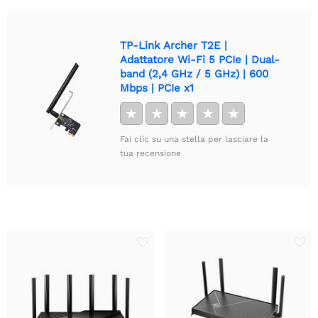
TP-Link Archer T2E |
Adattatore Wi-Fi 5 PCIe | Dual-
band (2,4 GHz / 5 GHz) | 600
Mbps | PCIe x1
★
★
★
★
★
Fai clic su una stella per lasciare la
tua recensione