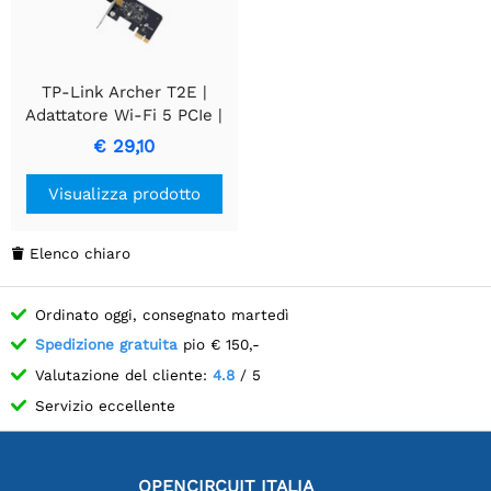
TP-Link Archer T2E |
Adattatore Wi-Fi 5 PCIe |
Dual-band (2,4 GHz / 5
€ 29,10
GHz) | 600 Mbps | PCIe x1
Visualizza prodotto
Elenco chiaro

Ordinato oggi, consegnato martedì
Spedizione gratuita
pio € 150,-
Valutazione del cliente:
4.8
/ 5
Servizio eccellente
OPENCIRCUIT ITALIA