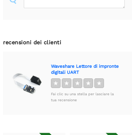
recensioni dei clienti
Waveshare Lettore di impronte
digitali UART
★
★
★
★
★
Fai clic su una stella per lasciare la
tua recensione