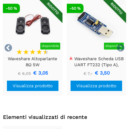
RIDOTTO
RIDOTTO
-50 %
-50 %


disponibile
disponibile
Waveshare Altoparlante
Waveshare Scheda USB
8Ω 5W
UART FT232 (Tipo A),
Modulo di Comunicazione
€ 3,05
€ 3,50
€ 6,05
€ 7,-
USB a TTL (UART)
Visualizza prodotto
Visualizza prodotto
Elementi visualizzati di recente