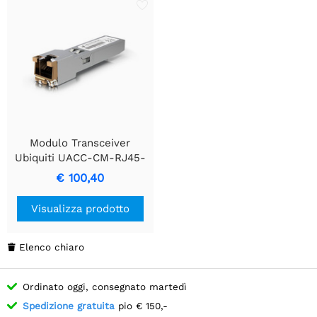
Modulo Transceiver
Ubiquiti UACC-CM-RJ45-
MG | SFP+ | 10/5/2.5/1
€ 100,40
Gbps | Rame | RJ45 | 100
m
Visualizza prodotto
Elenco chiaro

Ordinato oggi, consegnato martedì
Spedizione gratuita
pio € 150,-