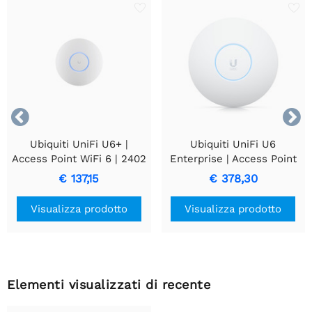


Ubiquiti UniFi U6+ |
Ubiquiti UniFi U6
Access Point WiFi 6 | 2402
Enterprise | Access Point
Mbit/s | PoE+ | Include
Tri-Band WiFi 6E | 4800
€ 137,15
€ 378,30
Supporto di Montaggio
Mbit/s | PoE+ | Inclusa
staffa di montaggio
Visualizza prodotto
Visualizza prodotto
Elementi visualizzati di recente