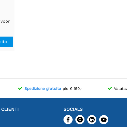
 voor
uwbare
dattatore
e per
otto
zione
abile
Spedizione gratuita
pio € 150,-
Valuta
 CLIENTI
SOCIALS