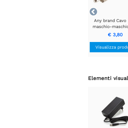

Any brand Cavo
maschio-maschi
anello nero p
€ 3,80
trasferimento 
segnale di alta qu
Visualizza prod
Elementi visual