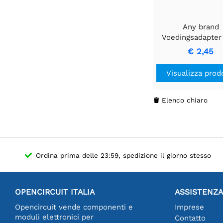
Any brand
Voedingsadapter
EDS201B - Betro
€ 2,45
EnergieoplossingA
di alimentazion
Visualizza prod
EDS201B - Solu
energetica affid
Elenco chiaro

Ordina prima delle 23:59, spedizione il giorno stesso
OPENCIRCUIT ITALIA
ASSISTENZA
Opencircuit vende componenti e
Imprese
moduli elettronici per
Contatto