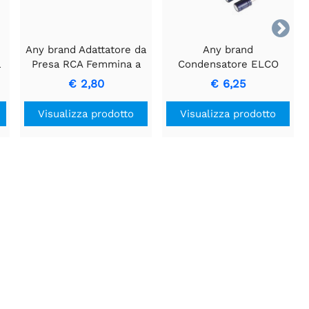

Any brand Adattatore da
Any brand
a
Presa RCA Femmina a
Condensatore ELCO
Presa Femmina per
RADIALE 6800µF 16V
€ 2,80
€ 6,25
Connessioni Audio
per lo stoccaggio di
energia
Visualizza prodotto
Visualizza prodotto