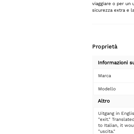
viaggiare o per un 
sicurezza extra e l
Proprietà
Informazioni s
Marca
Modello
Altro
Uitgang in Engl
"exit." Translate
to Italian, it wo
"uscita."