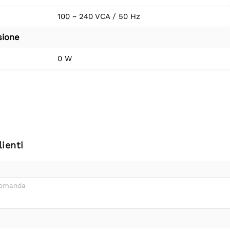
100 ~ 240 VCA / 50 Hz
sione
0 W
ienti
domanda