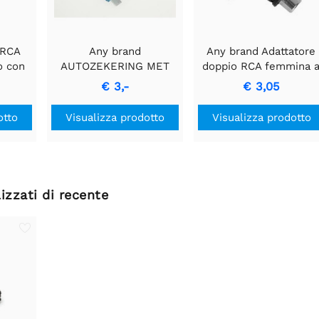
 RCA
Any brand
Any brand Adattatore
o con
AUTOZEKERING MET
doppio RCA femmina 
er
CONTROLELAMPJE -
RCA femmina
€ 3,-
€ 3,05
di
Fusibile blu da 15A
alità.
otto
Visualizza prodotto
Visualizza prodotto
izzati di recente