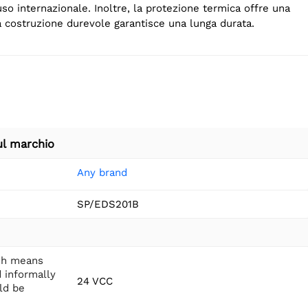
uso internazionale. Inoltre, la protezione termica offre una
a costruzione durevole garantisce una lunga durata.
ul marchio
Any brand
SP/EDS201B
ish means
d informally
24 VCC
uld be