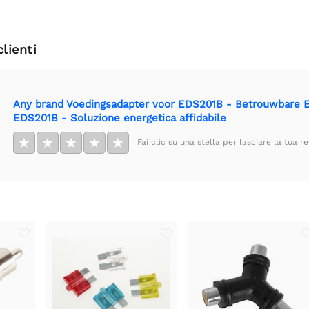
clienti
Any brand Voedingsadapter voor EDS201B - Betrouwbare En
EDS201B - Soluzione energetica affidabile
★
★
★
★
★
Fai clic su una stella per lasciare la tua r