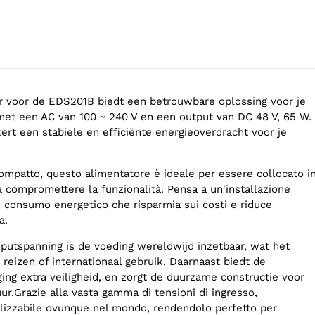
 voor de EDS201B biedt een betrouwbare oplossing voor je
et een AC van 100 ~ 240 V en een output van DC 48 V, 65 W.
ert een stabiele en efficiënte energieoverdracht voor je
compatto, questo alimentatore è ideale per essere collocato i
za compromettere la funzionalità. Pensa a un'installazione
o consumo energetico che risparmia sui costi e riduce
a.
nputspanning is de voeding wereldwijd inzetbaar, wat het
reizen of internationaal gebruik. Daarnaast biedt de
ing extra veiligheid, en zorgt de duurzame constructie voor
r.Grazie alla vasta gamma di tensioni di ingresso,
tilizzabile ovunque nel mondo, rendendolo perfetto per