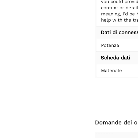
you could provi
context or detai
meaning, I'd be 
help with the tr
Dati di connes
Potenza
Scheda dati
Materiale
Domande dei cl