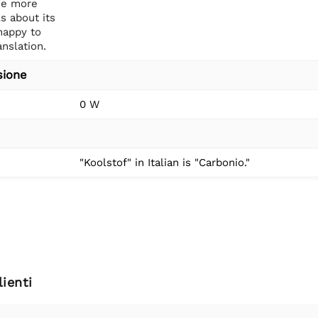
de more
ls about its
happy to
anslation.
sione
0 W
"Koolstof" in Italian is "Carbonio."
ienti