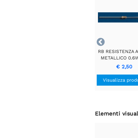

RB RESISTENZA A
METALLICO 0.6
2E2 - Resistenz
€ 2,50
Precisione Dure
Visualizza prod
Elementi visual