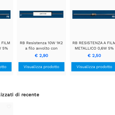
 FILM
RB Resistenza 10W 1K2
RB RESISTENZA A FIL
W 5%
a filo avvolto con
METALLICO 0,6W 5%
a di
rivestimento in
2E7
€ 2,90
€ 2,50
vole
ceramica
otto
Visualizza prodotto
Visualizza prodotto
izzati di recente