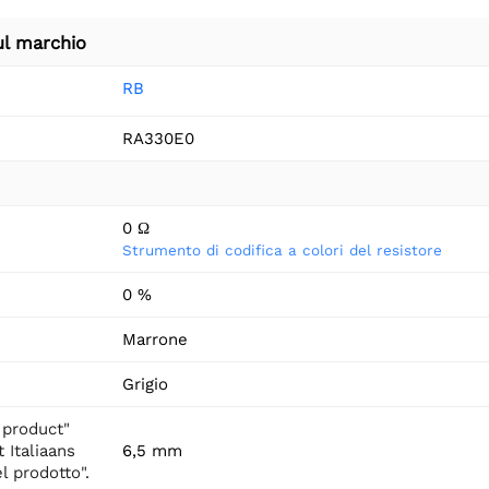
ul marchio
RB
RA330E0
0 Ω
Strumento di codifica a colori del resistore
0 %
Marrone
Grigio
 product"
 Italiaans
6,5 mm
l prodotto".