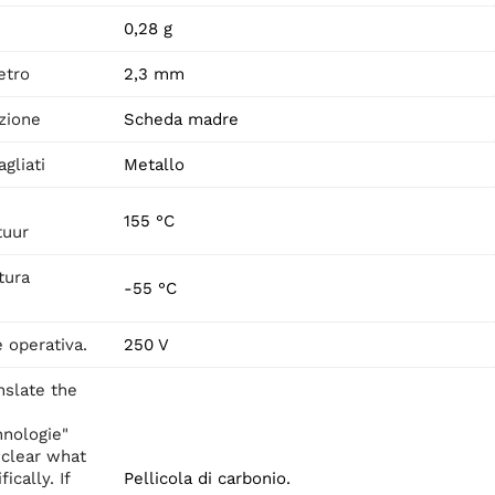
0,28 g
etro
2,3 mm
zione
Scheda madre
agliati
Metallo
155 °C
tuur
tura
-55 °C
 operativa.
250 V
anslate the
nologie"
 clear what
fically. If
Pellicola di carbonio.