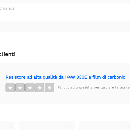
domanda
clienti
Resistore ad alta qualità da 1/4W 330E a film di carbonio
★
★
★
★
★
Fai clic su una stella per lasciare la tua r