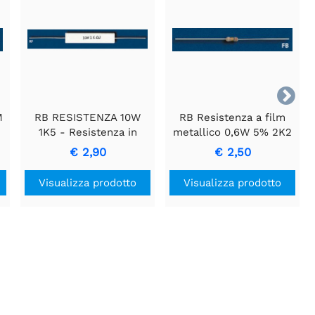

M
RB RESISTENZA 10W
RB Resistenza a film
1K5 - Resistenza in
metallico 0,6W 5% 2K2
Cemento con
€ 2,90
€ 2,50
Alloggiamento in
Ceramica
Visualizza prodotto
Visualizza prodotto