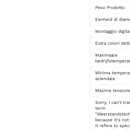
Peso Prodotto
Eenheid di diam
Montaggio digita
Extra colori dett
Maximaale
bedrijfstempera
Minima tempera
aziendale
Maxima tensione
Sorry, I can't tr
term
"Weerstandstech
because it's not
it refers to speci