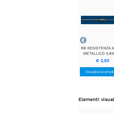

RB RESISTENZA A
METALLICO 0.6
2E2 - Resistenz
€ 2,50
Precisione Dure
Visualizza prod
Elementi visual