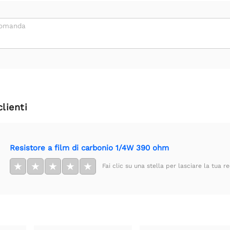
domanda
clienti
Resistore a film di carbonio 1/4W 390 ohm
★
★
★
★
★
Fai clic su una stella per lasciare la tua r