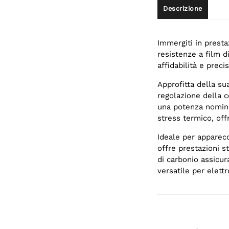
Descrizione
Immergiti in prest
resistenze a film d
affidabilità e precis
Approfitta della su
regolazione della c
una potenza nomina
stress termico, off
Ideale per apparecc
offre prestazioni st
di carbonio assicu
versatile per elett