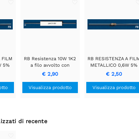
 FILM
RB Resistenza 10W 1K2
RB RESISTENZA A FIL
W 5%
a filo avvolto con
METALLICO 0,6W 5%
a di
rivestimento in
2E7
€ 2,90
€ 2,50
vole
ceramica
otto
Visualizza prodotto
Visualizza prodotto
izzati di recente