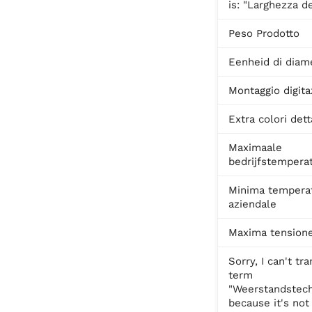
is: "Larghezza de
Peso Prodotto
Eenheid di diam
Montaggio digita
Extra colori dett
Maximaale
bedrijfstempera
Minima tempera
aziendale
Maxima tensione
Sorry, I can't tr
term
"Weerstandstech
because it's not