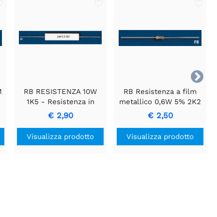

M
RB RESISTENZA 10W
RB Resistenza a film
1K5 - Resistenza in
metallico 0,6W 5% 2K2
Cemento con
€ 2,90
€ 2,50
Alloggiamento in
Ceramica
Visualizza prodotto
Visualizza prodotto