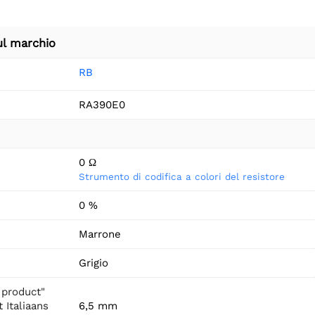
ul marchio
RB
RA390E0
0 Ω
Strumento di codifica a colori del resistore
0 %
Marrone
Grigio
 product"
 Italiaans
6,5 mm