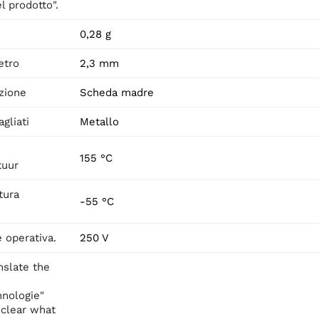
l prodotto".
0,28 g
etro
2,3 mm
zione
Scheda madre
agliati
Metallo
155 °C
tuur
tura
-55 °C
 operativa.
250 V
anslate the
nologie"
 clear what