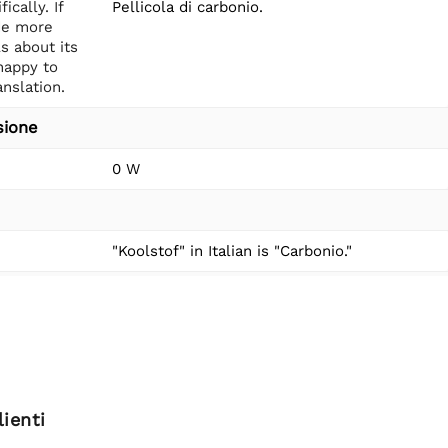
fically. If
Pellicola di carbonio.
de more
ls about its
happy to
anslation.
sione
0 W
"Koolstof" in Italian is "Carbonio."
ienti