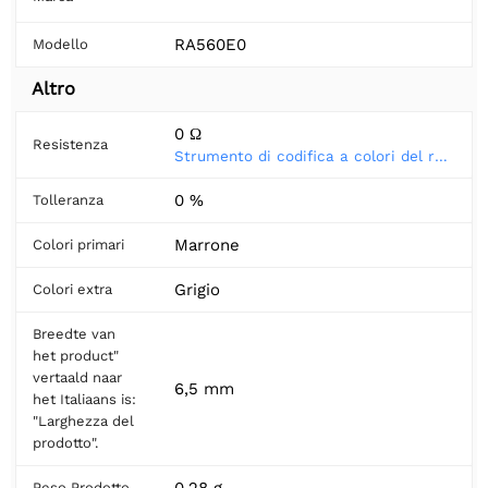
RA560E0
Modello
Altro
0 Ω
Resistenza
Strumento di codifica a colori del resistore
0 %
Tolleranza
Marrone
Colori primari
Grigio
Colori extra
Breedte van
het product"
vertaald naar
6,5 mm
het Italiaans is:
"Larghezza del
prodotto".
0,28 g
Peso Prodotto