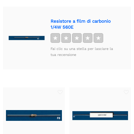
Resistore a film di carbonio
1/4W 560E
★
★
★
★
★
Fai clic su una stella per lasciare la
tua recensione