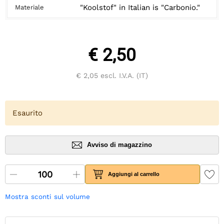
"Koolstof" in Italian is "Carbonio."
Materiale
€ 2,50
€ 2,05
escl. I.V.A. (IT)
Esaurito
Avviso di magazzino
Aggiungi al carrello
Mostra sconti sul volume