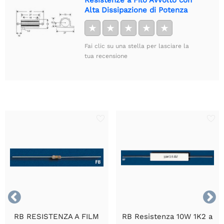
Alta Dissipazione di Potenza
★
★
★
★
★
Fai clic su una stella per lasciare la
tua recensione


RB RESISTENZA A FILM
RB Resistenza 10W 1K2 a