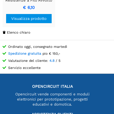
Resistenze a Filo Avvolto
con Alta Dissipazione di
€ 6,10
Potenza
Visualizza prodotto
Elenco chiaro

Ordinato oggi, consegnato martedì
Spedizione gratuita
pio € 150,-
Valutazione del cliente:
4.8
/ 5
Servizio eccellente
OPENCIRCUIT ITALIA
Opencircuit vende componenti e moduli
elettronici per prototipazione, progetti
educativi e domotica.