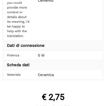
Cemento
you could
provide more
context or
details about
its meaning, I'd
be happy to
help with the
translation.
Dati di connessione
0 W
Potenza
Scheda dati
Ceramica
Materiale
€ 2,75