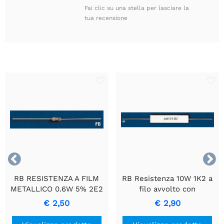
Fai clic su una stella per lasciare la
tua recensione


RB RESISTENZA A FILM
RB Resistenza 10W 1K2 a
METALLICO 0.6W 5% 2E2
filo avvolto con
- Resistenza di Precisione
rivestimento in ceramica
€ 2,50
€ 2,90
Durevole