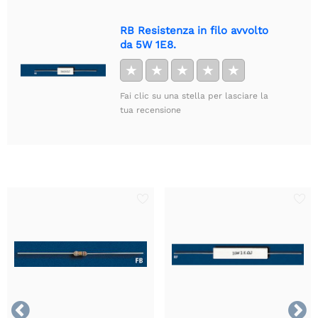
RB Resistenza in filo avvolto
da 5W 1E8.
★
★
★
★
★
Fai clic su una stella per lasciare la
tua recensione

