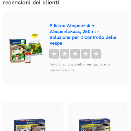
recensioni dei clienti
Edialux Wespenzak +
Wespenlokaas, 250ml -
Soluzione per il Controllo delle
Vespe
★
★
★
★
★
Fai clic su una stella per lasciare la
tua recensione