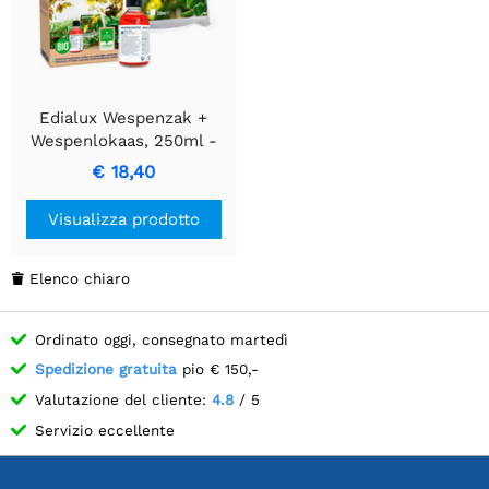
Edialux Wespenzak +
Wespenlokaas, 250ml -
Soluzione per il Controllo
€ 18,40
delle Vespe
Visualizza prodotto
Elenco chiaro

Ordinato oggi, consegnato martedì
Spedizione gratuita
pio € 150,-
Valutazione del cliente:
4.8
/ 5
Servizio eccellente