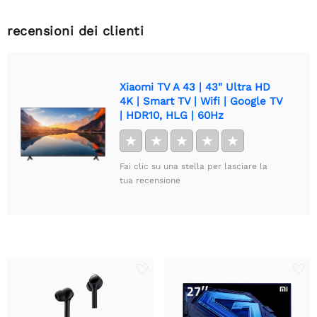
recensioni dei clienti
Xiaomi TV A 43 | 43" Ultra HD
4K | Smart TV | Wifi | Google TV
| HDR10, HLG | 60Hz
★
★
★
★
★
Fai clic su una stella per lasciare la
tua recensione