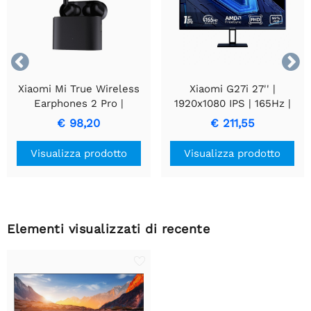


Xiaomi Mi True Wireless
Xiaomi G27i 27'' |
Earphones 2 Pro |
1920x1080 IPS | 165Hz |
Auricolari In-Ear
1ms | Adaptive Sync |
€ 98,20
€ 211,55
Bluetooth Senza Fili |
Monitor Full HD
Nero
Visualizza prodotto
Visualizza prodotto
Elementi visualizzati di recente