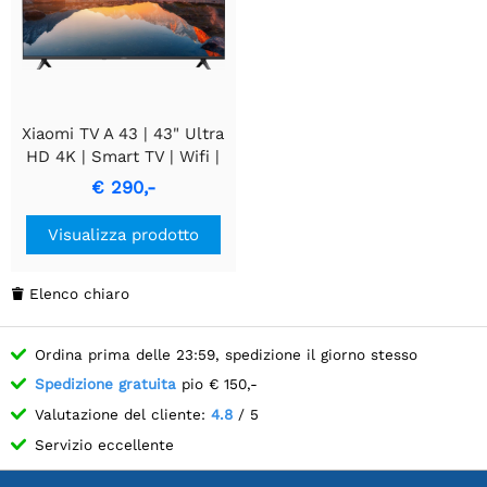
Xiaomi TV A 43 | 43" Ultra
HD 4K | Smart TV | Wifi |
Google TV | HDR10, HLG |
€ 290,-
60Hz
Visualizza prodotto
Elenco chiaro

Ordina prima delle 23:59, spedizione il giorno stesso
Spedizione gratuita
pio € 150,-
Valutazione del cliente:
4.8
/ 5
Servizio eccellente