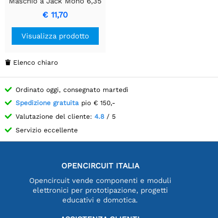
Maschio a Jack Mono 6,35
mm, 6 Metri
€ 11,70
Visualizza prodotto
Elenco chiaro

Ordinato oggi, consegnato martedì
Spedizione gratuita
pio € 150,-
Valutazione del cliente:
4.8
/ 5
Servizio eccellente
OPENCIRCUIT ITALIA
Opencircuit vende componenti e moduli
elettronici per prototipazione, progetti
educativi e domotica.