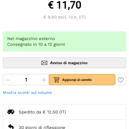
€ 11,70
€ 9,60
escl. I.V.A. (IT)
Nel magazzino esterno
Consegnato in 10 a 12 giorni
Avviso di magazzino
Aggiungi al carrello
Mostra sconti sul volume
Spedito da
€ 12,50
(IT)
30 giorni di riflessione