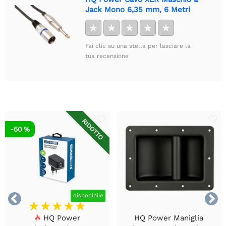
Jack Mono 6,35 mm, 6 Metri
★
★
★
★
★
Fai clic su una stella per lasciare la
tua recensione
RIDOTTO
-50 %


disponibile
HQ Power
HQ Power Maniglia