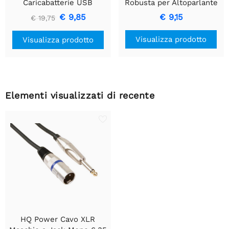
Caricabatterie USB
Robusta per Altoparlante
compatto a 2 porte -
- Metallo Nero
€ 9,85
€ 9,15
€ 19,75
Ricarica intelligente da 17
W, nero
Visualizza prodotto
Visualizza prodotto
Elementi visualizzati di recente
HQ Power Cavo XLR