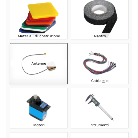
Materiali di costruzione
Nastro
Antenne
Cablaggio
Motori
Strumenti