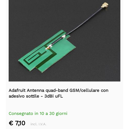
Adafruit Antenna quad-band GSM/cellulare con
adesivo sottile - 3dBi uFL
Consegnato in 10 a 30 giorni
€ 7,10
incl. I.V.A.