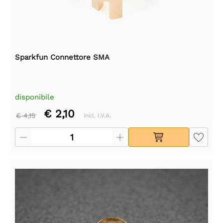
Sparkfun Connettore SMA
disponibile
€ 2,10
€ 4,15
incl. I.V.A.