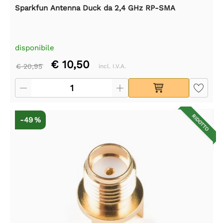
Sparkfun Antenna Duck da 2,4 GHz RP-SMA
disponibile
€ 10,50
€ 20,95
incl. I.V.A.
RIDOTTO
-49 %