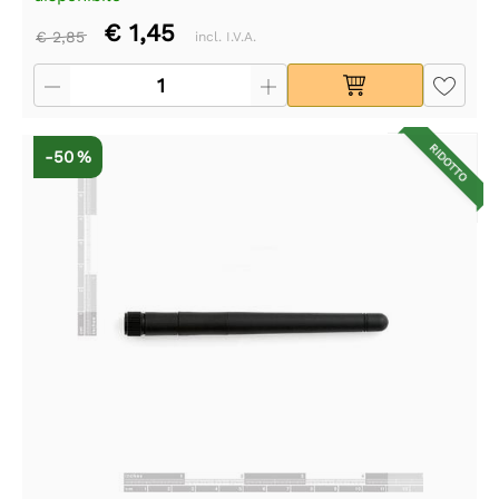
€ 1,45
€ 2,85
incl. I.V.A.
RIDOTTO
-50 %