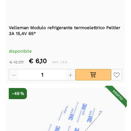
Velleman Modulo refrigerante termoelettrico Peltier
3A 15,4V 65°
disponibile
€ 6,10
€ 12,20
incl. I.V.A.
RIDOTTO
-49 %