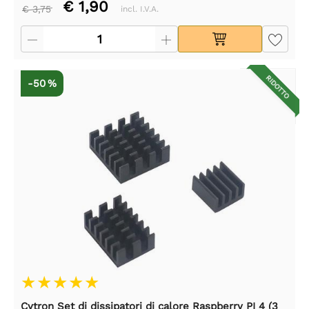
€ 1,90
€ 3,75
incl. I.V.A.
RIDOTTO
-50 %
Cytron Set di dissipatori di calore Raspberry PI 4 (3