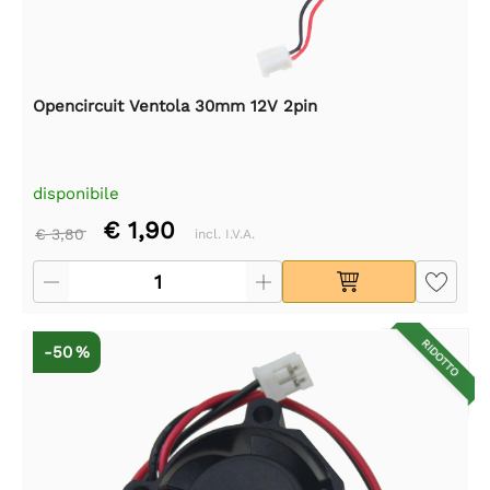
Opencircuit Ventola 30mm 12V 2pin
disponibile
€ 1,90
€ 3,80
incl. I.V.A.
RIDOTTO
-50 %