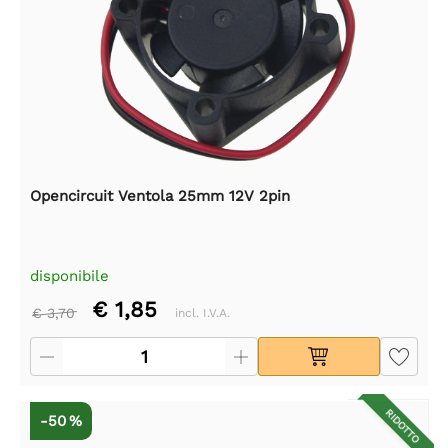
Opencircuit Ventola 25mm 12V 2pin
disponibile
€ 1,85
€ 3,70
incl. I.V.A.
RIDOTTO
-50 %