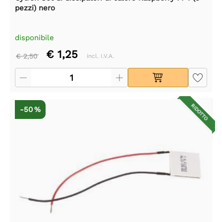
pezzi) nero
disponibile
€ 1,25
€ 2,50
incl. I.V.A.
RIDOTTO
-50 %