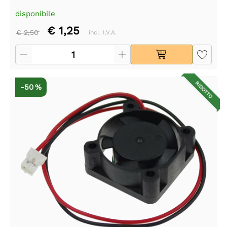
disponibile
€ 1,25
€ 2,50
incl. I.V.A.
RIDOTTO
-50 %