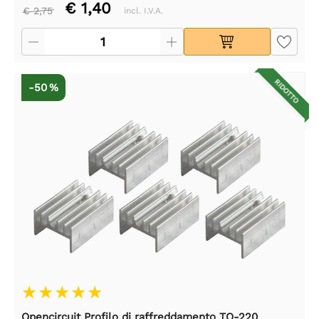
€ 1,40
€ 2,75
incl. I.V.A.
RIDOTTO
-50 %
Opencircuit Profilo di raffreddamento TO-220