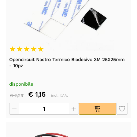
Opencircuit Nastro Termico Biadesivo 3M 25X25mm
- 10pz
disponibile
€ 1,15
€ 2,25
incl. I.V.A.