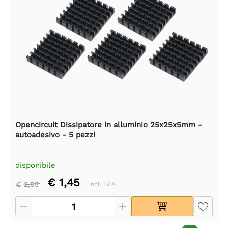
Opencircuit Dissipatore in alluminio 25x25x5mm -
autoadesivo - 5 pezzi
disponibile
€ 1,45
€ 2,85
incl. I.V.A.