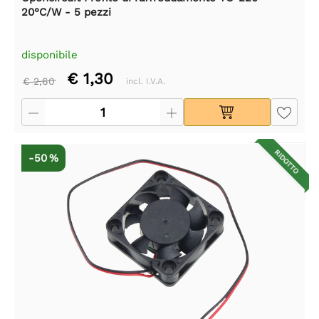
20°C/W - 5 pezzi
disponibile
€ 1,30
€ 2,60
incl. I.V.A.
RIDOTTO
-50 %