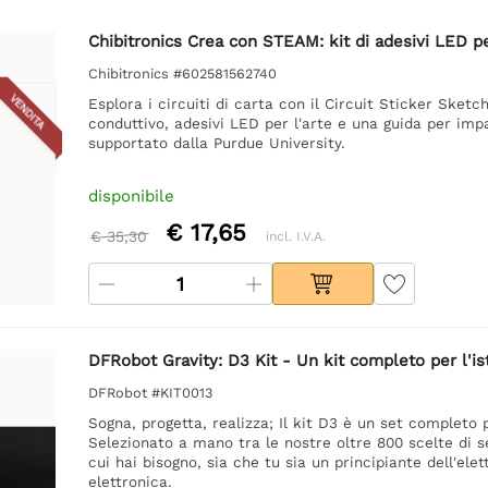
Chibitronics Crea con STEAM: kit di adesivi LED per 
Chibitronics #602581562740
VENDITA
Esplora i circuiti di carta con il Circuit Sticker Sketc
conduttivo, adesivi LED per l'arte e una guida per im
supportato dalla Purdue University.
disponibile
€ 17,65
€ 35,30
incl. I.V.A.
DFRobot Gravity: D3 Kit - Un kit completo per l'is
DFRobot #KIT0013
Sogna, progetta, realizza; Il kit D3 è un set completo p
Selezionato a mano tra le nostre oltre 800 scelte di s
cui hai bisogno, sia che tu sia un principiante dell'el
elettronica.