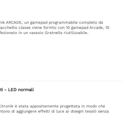
ronik ARCADE, un gamepad programmabile completo da
 pacchetto classe viene fornito con 10 gamepad Arcade, 10
zionato in un vassoio Gratnells riutilizzabile.
ti - LED normali
Kitronik è stata appositamente progettata in modo che
ntono di aggiungere effetti di luce ai disegni tessili senza