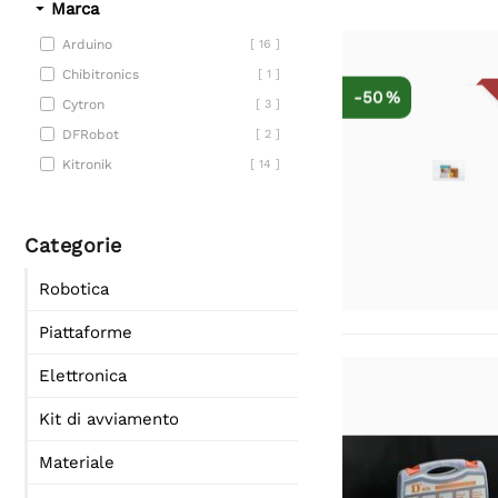
Marca
Arduino
[ 16 ]
Chibitronics
[ 1 ]
-50 %
Cytron
[ 3 ]
DFRobot
[ 2 ]
Kitronik
[ 14 ]
Categorie
Robotica
Piattaforme
Elettronica
Kit di avviamento
Materiale