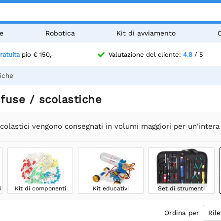
e
Robotica
Kit di avviamento
ratuita
pio € 150,-
Valutazione del cliente:
4.8
/ 5
tiche
fuse / scolastiche
 scolastici vengono consegnati in volumi maggiori per un'inter
i
Kit di componenti
Kit educativi
Set di strumenti
Ordina per