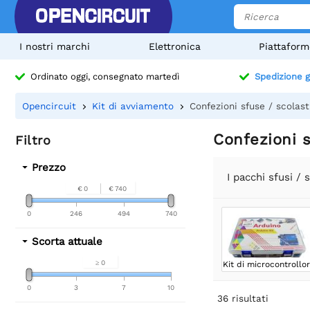
I nostri marchi
Elettronica
Piattaform
Ordinato oggi, consegnato martedì
Spedizione g
Opencircuit
Kit di avviamento
Confezioni sfuse / scolas
Confezioni s
Filtro
Prezzo
I pacchi sfusi /
€ 0
€ 740
0
246
494
740
Scorta attuale
≥ 0
Kit di microcontrollor
0
3
7
10
36
risultati