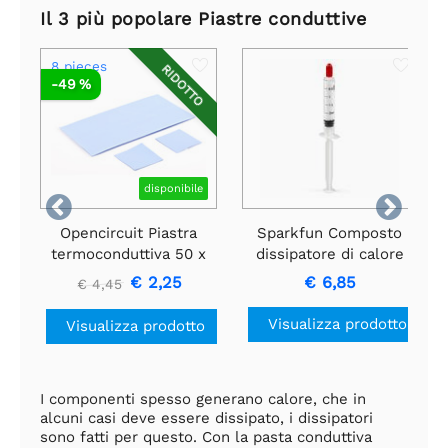
Il 3 più popolare Piastre conduttive
8 pieces
RIDOTTO
-49 %
disponibile


Opencircuit Piastra
Sparkfun Composto
termoconduttiva 50 x
dissipatore di calore
50mm - 0,5mm -
€ 2,25
€ 6,85
€ 4,45
2,0W/MK - 8 pezzi
Visualizza prodotto
Visualizza prodotto
I componenti spesso generano calore, che in
alcuni casi deve essere dissipato, i dissipatori
sono fatti per questo. Con la pasta conduttiva