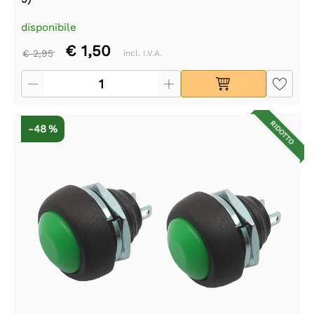
disponibile
€ 1,50
€ 2,95
incl. I.V.A.
RIDOTTO
-48 %