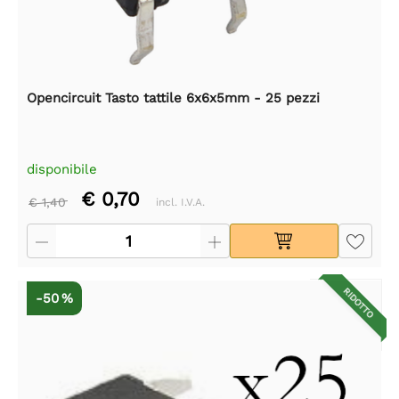
Opencircuit Tasto tattile 6x6x5mm - 25 pezzi
disponibile
€ 0,70
€ 1,40
incl. I.V.A.
RIDOTTO
-50 %