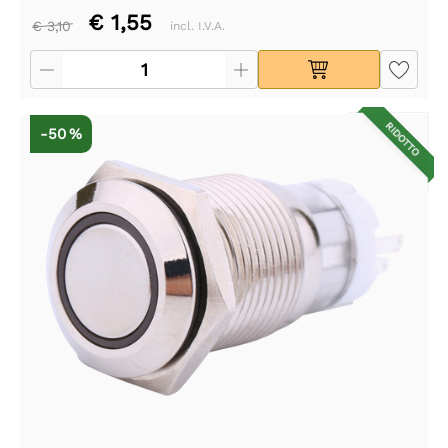
€ 1,55
€ 3,10
incl. I.V.A.
RIDOTTO
-50 %