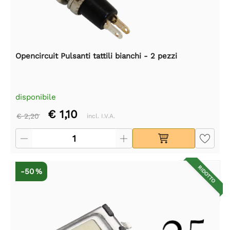
Opencircuit Pulsanti tattili bianchi - 2 pezzi
disponibile
€ 1,10
€ 2,20
incl. I.V.A.
RIDOTTO
-50 %