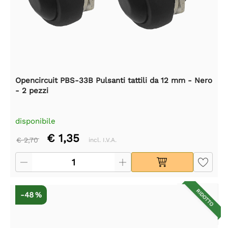
Opencircuit PBS-33B Pulsanti tattili da 12 mm - Nero
- 2 pezzi
disponibile
€ 1,35
€ 2,70
incl. I.V.A.
RIDOTTO
-48 %