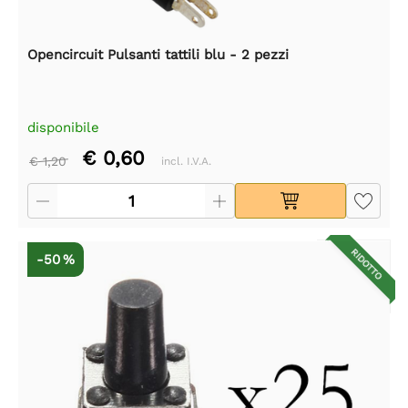
Opencircuit Pulsanti tattili blu - 2 pezzi
disponibile
€ 0,60
€ 1,20
incl. I.V.A.
RIDOTTO
-50 %