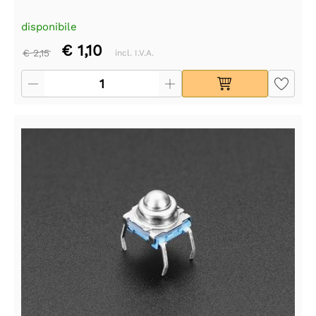
disponibile
€ 1,10
€ 2,15
incl. I.V.A.