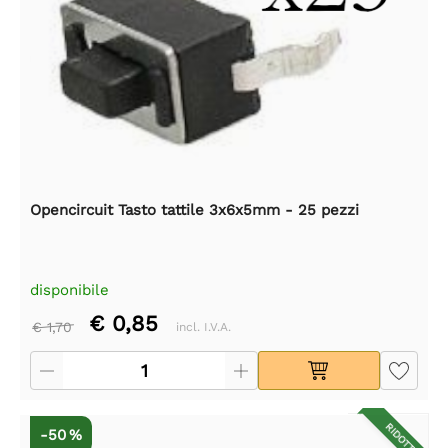
Opencircuit Tasto tattile 3x6x5mm - 25 pezzi
disponibile
€ 0,85
€ 1,70
incl. I.V.A.
RIDOTTO
-50 %