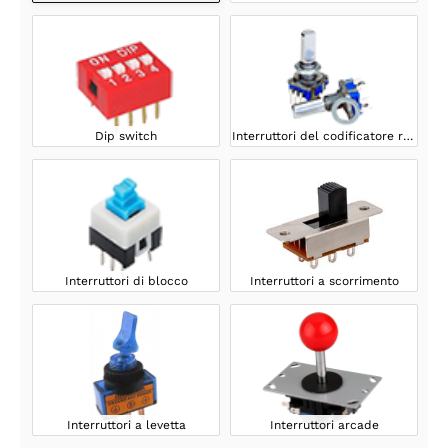
Dip switch
Interruttori del codificatore rotativo
Interruttori di blocco
Interruttori a scorrimento
Interruttori a levetta
Interruttori arcade