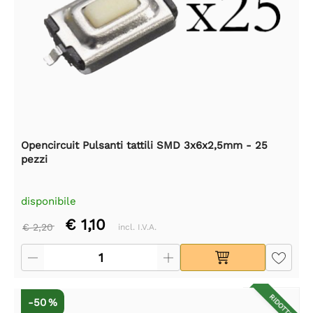
Opencircuit Pulsanti tattili SMD 3x6x2,5mm - 25
pezzi
disponibile
€ 1,10
€ 2,20
incl. I.V.A.
RIDOTTO
-50 %