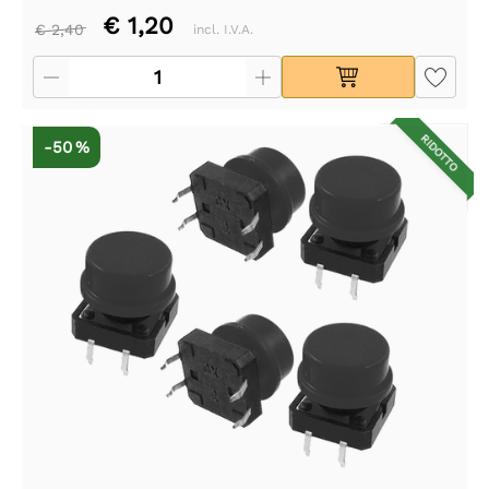
€ 1,20
€ 2,40
incl. I.V.A.
RIDOTTO
-50 %