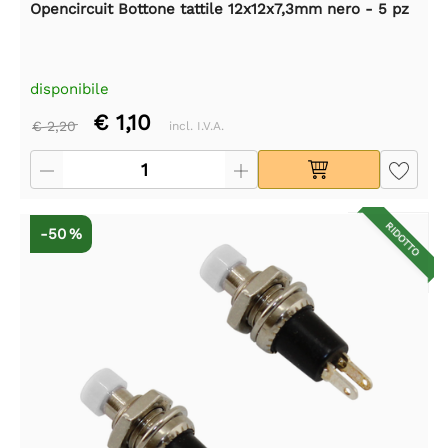
Opencircuit Bottone tattile 12x12x7,3mm nero - 5 pz
disponibile
€ 1,10
€ 2,20
incl. I.V.A.
RIDOTTO
-50 %