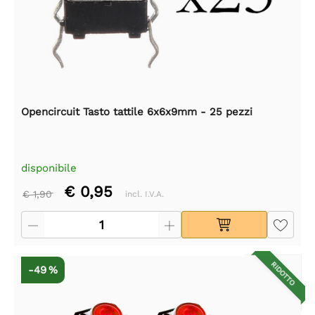
Opencircuit Tasto tattile 6x6x9mm - 25 pezzi
disponibile
€ 0,95
€ 1,90
incl. I.V.A.
RIDOTTO
-49 %