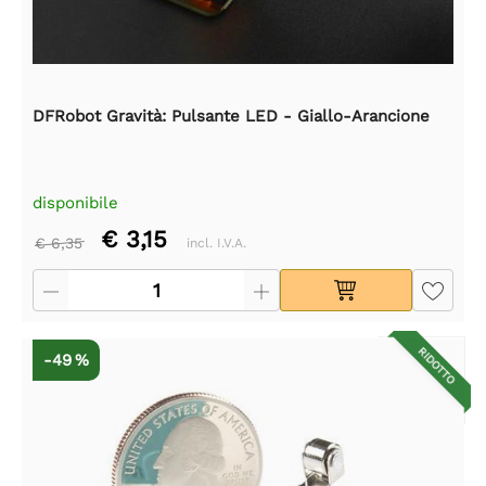
DFRobot Gravità: Pulsante LED - Giallo-Arancione
disponibile
€ 3,15
€ 6,35
incl. I.V.A.
RIDOTTO
-49 %