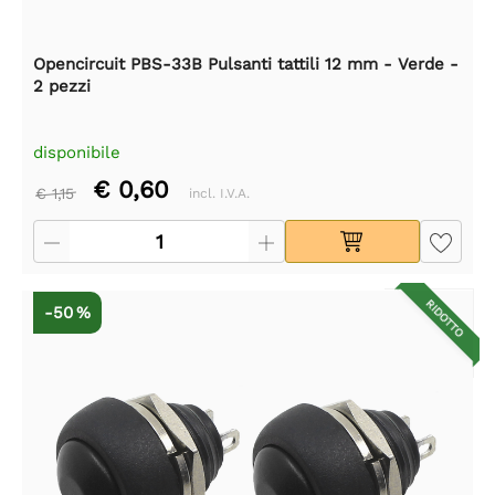
Opencircuit PBS-33B Pulsanti tattili 12 mm - Verde -
2 pezzi
disponibile
€ 0,60
€ 1,15
incl. I.V.A.
RIDOTTO
-50 %