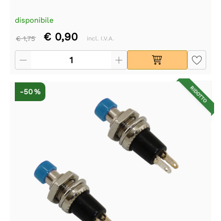
disponibile
€ 0,90
€ 1,75
incl. I.V.A.
RIDOTTO
-50 %