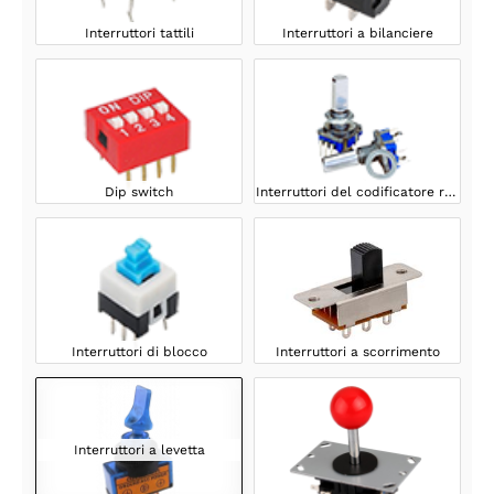
Interruttori tattili
Interruttori a bilanciere
Dip switch
Interruttori del codificatore rotativo
Interruttori di blocco
Interruttori a scorrimento
Interruttori a levetta