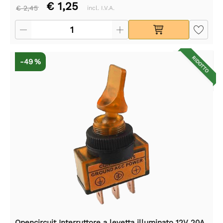
€ 1,25
€ 2,45
incl. I.V.A.
RIDOTTO
-49 %
Opencircuit Interruttore a levetta illuminato 12V 20A