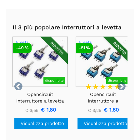
Il 3 più popolare Interruttori a levetta
5 sets
5 sets
RIDOTTO
RIDOTTO
-49 %
-51 %
disponibile
disponibile


Opencircuit
Opencircuit
Interruttore a levetta
Interruttore a
- On / Off / On - 5
bilanciere - On/On - 5
€ 1,80
€ 1,60
€ 3,55
€ 3,25
pezzi
pezzi
Visualizza prodotto
Visualizza prodotto