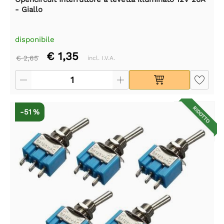
- Giallo
disponibile
€ 1,35
€ 2,65
incl. I.V.A.
RIDOTTO
-51 %