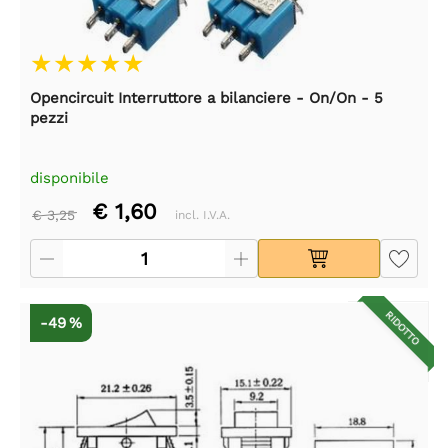
Opencircuit Interruttore a bilanciere - On/On - 5
pezzi
disponibile
€ 1,60
€ 3,25
incl. I.V.A.
RIDOTTO
-49 %