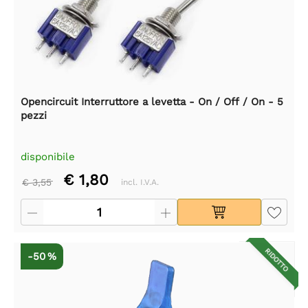
Opencircuit Interruttore a levetta - On / Off / On - 5
pezzi
disponibile
€ 1,80
€ 3,55
incl. I.V.A.
RIDOTTO
-50 %