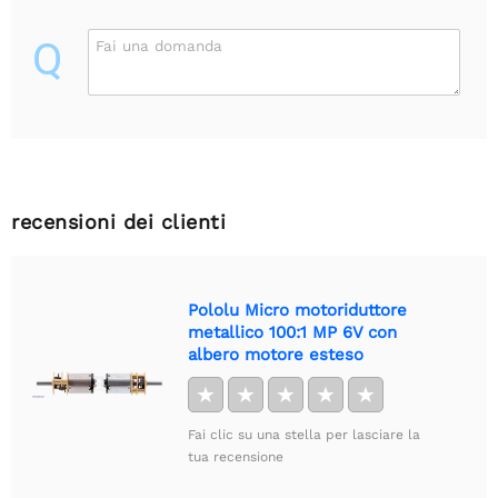
Q
Fai una domanda
recensioni dei clienti
Pololu Micro motoriduttore
metallico 100:1 MP 6V con
albero motore esteso
★
★
★
★
★
Fai clic su una stella per lasciare la
tua recensione