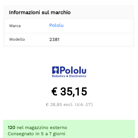
Informazioni sul marchio
Pololu
Marca
2381
Modello
€ 35,15
€ 28,85
escl. I.V.A. (IT)
120
nel magazzino esterno
Consegnato in 5 a 7 giorni