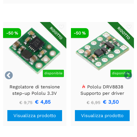
RIDOTTO
RIDOTTO
-50 %
-50 %


disponibile
disponibile
Regolatore di tensione
Pololu DRV8838
step-up Pololu 3.3V
Supporto per driver
U1V10F3
motore CC a spazzola
€ 4,85
€ 3,50
€ 9,75
€ 6,95
singola
Visualizza prodotto
Visualizza prodotto