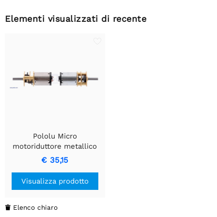
Elementi visualizzati di recente
Pololu Micro
motoriduttore metallico
100:1 MP 6V con albero
€ 35,15
motore esteso
Visualizza prodotto
Elenco chiaro
