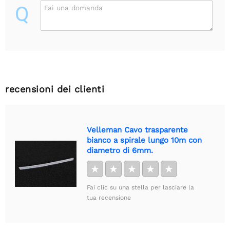
Q
Fai una domanda
recensioni dei clienti
Velleman Cavo trasparente
bianco a spirale lungo 10m con
diametro di 6mm.
★
★
★
★
★
Fai clic su una stella per lasciare la
tua recensione