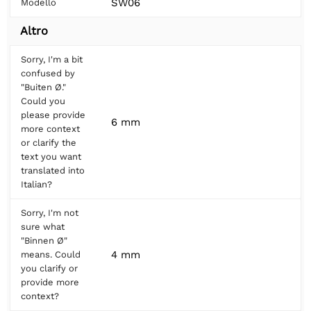
SW06
Modello
Altro
Sorry, I'm a bit
confused by
"Buiten Ø."
Could you
please provide
6 mm
more context
or clarify the
text you want
translated into
Italian?
Sorry, I'm not
sure what
"Binnen Ø"
4 mm
means. Could
you clarify or
provide more
context?