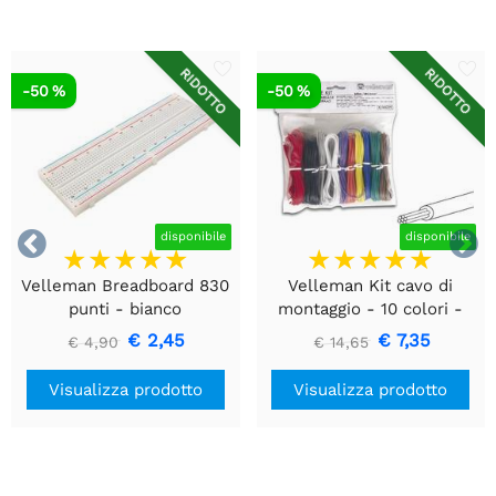
RIDOTTO
RIDOTTO
-50 %
-50 %


disponibile
disponibile
Velleman Breadboard 830
Velleman Kit cavo di
punti - bianco
montaggio - 10 colori -
60m - multipolare
€ 2,45
€ 7,35
€ 4,90
€ 14,65
Visualizza prodotto
Visualizza prodotto