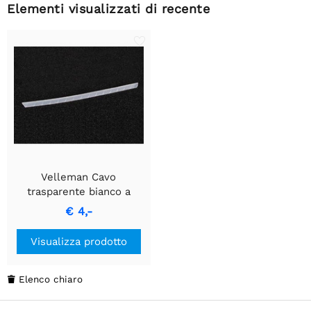
Elementi visualizzati di recente
Velleman Cavo
trasparente bianco a
spirale lungo 10m con
€ 4,-
diametro di 6mm.
Visualizza prodotto
Elenco chiaro
