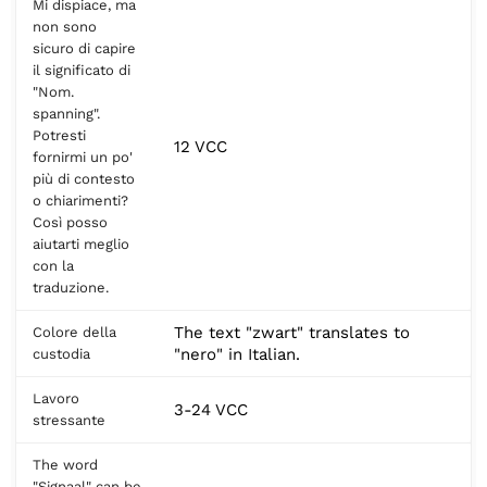
Mi dispiace, ma
non sono
sicuro di capire
il significato di
"Nom.
spanning".
Potresti
12 VCC
fornirmi un po'
più di contesto
o chiarimenti?
Così posso
aiutarti meglio
con la
traduzione.
The text "zwart" translates to
Colore della
"nero" in Italian.
custodia
Lavoro
3-24 VCC
stressante
The word
"Signaal" can be