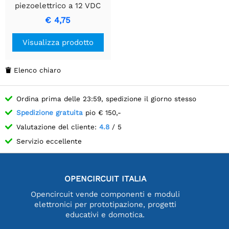
piezoelettrico a 12 VDC
con fili di collegamento
€ 4,75
Visualizza prodotto
Elenco chiaro

Ordina prima delle 23:59, spedizione il giorno stesso
Spedizione gratuita
pio € 150,-
Valutazione del cliente:
4.8
/ 5
Servizio eccellente
OPENCIRCUIT ITALIA
Opencircuit vende componenti e moduli
elettronici per prototipazione, progetti
educativi e domotica.