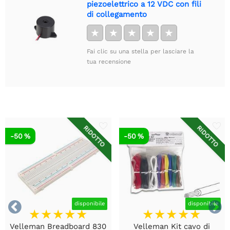
piezoelettrico a 12 VDC con fili
di collegamento
★
★
★
★
★
Fai clic su una stella per lasciare la
tua recensione
RIDOTTO
RIDOTTO
-50 %
-50 %


disponibile
disponibile
Velleman Breadboard 830
Velleman Kit cavo di