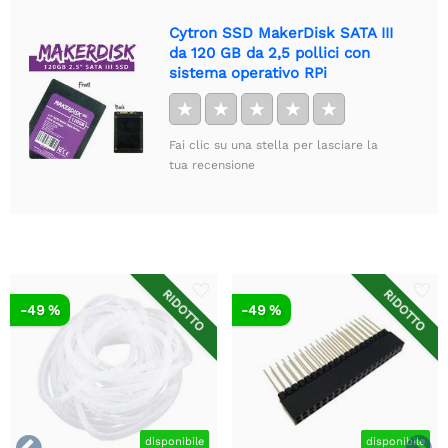
Cytron SSD MakerDisk SATA III
da 120 GB da 2,5 pollici con
sistema operativo RPi
★
★
★
★
★
Fai clic su una stella per lasciare la
tua recensione
RIDOTTO
RIDOTTO
-49 %
-49 %
disponibile
disponibile