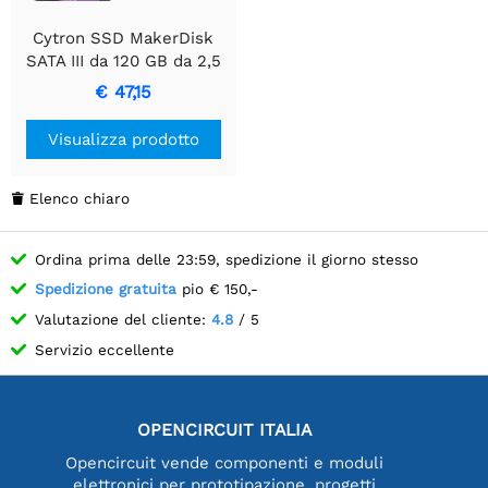
Cytron SSD MakerDisk
SATA III da 120 GB da 2,5
pollici con sistema
€ 47,15
operativo RPi
Visualizza prodotto
Elenco chiaro

Ordina prima delle 23:59, spedizione il giorno stesso
Spedizione gratuita
pio € 150,-
Valutazione del cliente:
4.8
/ 5
Servizio eccellente
OPENCIRCUIT ITALIA
Opencircuit vende componenti e moduli
elettronici per prototipazione, progetti