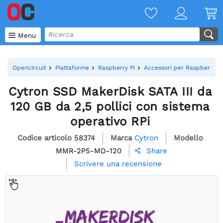

Menu
Opencircuit
Piattaforme
Raspberry Pi
Accessori per Raspberry Pi
Cytron SSD MakerDisk SATA III da
120 GB da 2,5 pollici con sistema
operativo RPi
Codice articolo
58374
Marca
Cytron
Modello
MMR-2P5-MD-120
Share

Scrivere una recensione