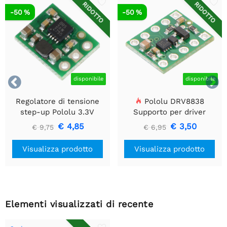
RIDOTTO
RIDOTTO
-50 %
-50 %


disponibile
disponibile
Regolatore di tensione
Pololu DRV8838
step-up Pololu 3.3V
Supporto per driver
U1V10F3
motore CC a spazzola
€ 4,85
€ 3,50
€ 9,75
€ 6,95
singola
Visualizza prodotto
Visualizza prodotto
Elementi visualizzati di recente