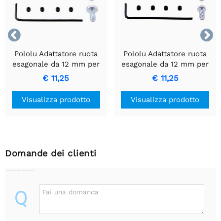


Pololu Adattatore ruota
Pololu Adattatore ruota
esagonale da 12 mm per
esagonale da 12 mm per
albero da 3 mm
albero da 6 mm
€ 11,25
€ 11,25
(confezione da 2)
(confezione da 2)
Visualizza prodotto
Visualizza prodotto
Domande dei clienti
Q
Fai una domanda