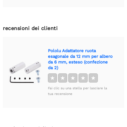
recensioni dei clienti
Pololu Adattatore ruota
esagonale da 12 mm per albero
da 6 mm, esteso (confezione
da 2)
★
★
★
★
★
Fai clic su una stella per lasciare la
tua recensione