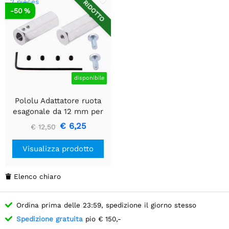
2 pieces
RIDOTTO
-50 %
disponibile
Pololu Adattatore ruota
esagonale da 12 mm per
albero da 6 mm, esteso
€ 6,25
€ 12,50
(confezione da 2)
Visualizza prodotto
Elenco chiaro

Ordina prima delle 23:59, spedizione il giorno stesso
Spedizione gratuita
pio € 150,-