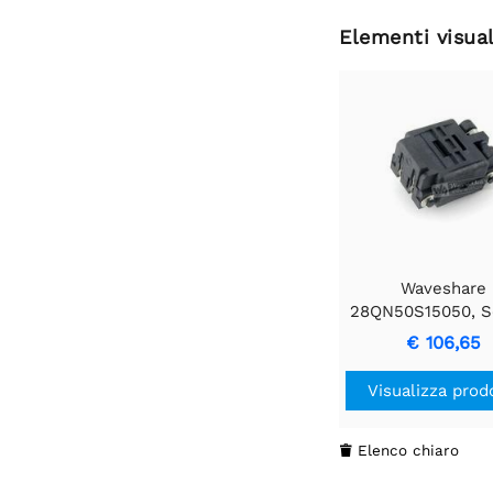
Elementi visual
Waveshare
28QN50S15050, S
di test e burn
€ 106,65
Visualizza prod
Elenco chiaro
