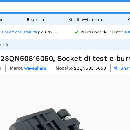
e
Robotica
Kit di avviamento
Spedizione gratuita
pio € 150,-
Valutazione del cliente:
4.8
rn-in
28QN50S15050, Socket di test e bur
1
Marca
Waveshare
Modello
28QN50S15050
Sha
