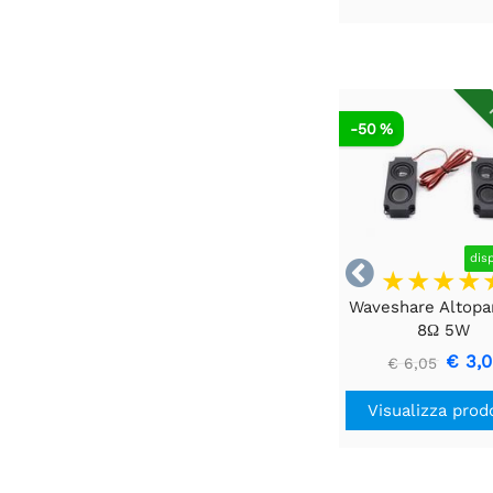
R
-50 %
dis

Waveshare Altopa
8Ω 5W
€ 3,
€ 6,05
Visualizza prod