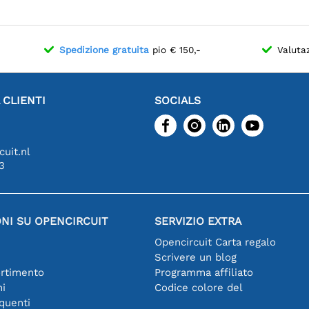
Spedizione gratuita
pio € 150,-
Valuta
 CLIENTI
SOCIALS
uit.nl
3
NI SU OPENCIRCUIT
SERVIZIO EXTRA
Opencircuit Carta regalo
Scrivere un blog
ortimento
Programma affiliato
hi
Codice colore del
quenti