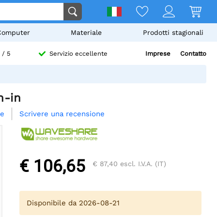
Computer
Materiale
Prodotti stagionali
Imprese
Contatto
/ 5
Servizio eccellente
n-in
Scrivere una recensione
re
€ 106,65
€ 87,40
escl. I.V.A. (IT)
Disponibile da 2026-08-21