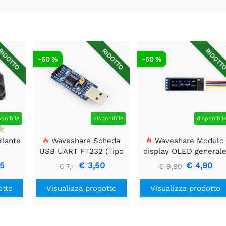
IDOTTO
RIDOTTO
RIDOTT
-50 %
-50 %
ponibile
disponibile
disponibil
rlante
Waveshare Scheda
Waveshare Modulo
USB UART FT232 (Tipo
display OLED general
A), Modulo di
da 0,91 pollici, 128x32
05
€ 3,50
€ 4,90
€ 7,-
€ 9,80
Comunicazione USB a
TTL (UART)
otto
Visualizza prodotto
Visualizza prodotto