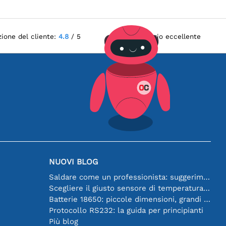
zione del cliente:
4.8
/ 5
Servizio eccellente
NUOVI BLOG
Saldare come un professionista: suggerimenti per connessioni elettroniche perfette
Scegliere il giusto sensore di temperatura [youtube]
Batterie 18650: piccole dimensioni, grandi prestazioni
Protocollo RS232: la guida per principianti
Più blog