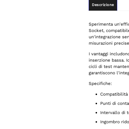
Descrizione
Sperimenta un'effic
Socket, compatibil
un'integrazione sen
misurazioni precise
I vantaggi includon
inserzione bassa. I
cicli di test mante
garantiscono l'integ
Specifiche:
Compatibili
Punti di con
Intervallo di
Ingombro rido