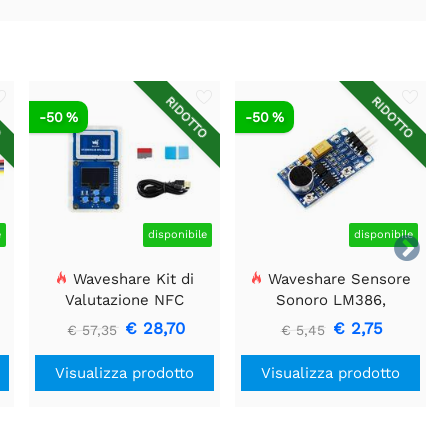
O
RIDOTTO
RIDOTTO
-50 %
-50 %
e
disponibile
disponibile

Waveshare Kit di
Waveshare Sensore
e
Valutazione NFC
Sonoro LM386,
ST25R3911B, Lettore
Rilevatore di Suoni,
€ 28,70
€ 2,75
€ 57,35
€ 5,45
NFC + scheda TF + cavo
Compatibile con Arduino
USB
Visualizza prodotto
Visualizza prodotto