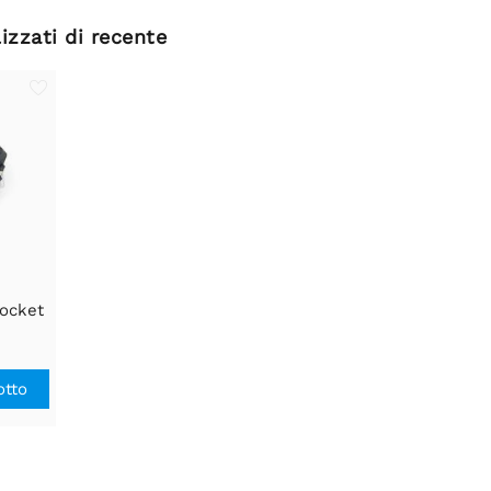
izzati di recente
ocket
-in
otto