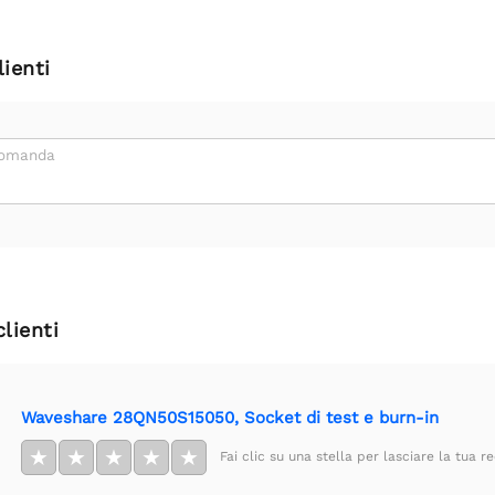
ienti
domanda
clienti
Waveshare 28QN50S15050, Socket di test e burn-in
★
★
★
★
★
Fai clic su una stella per lasciare la tua r