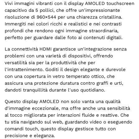
Vivi immagini vibranti con il display AMOLED touchscreen
capacitivo da 5 pollici, che offre un'impressionante
risoluzione di 960×544 per una chiarezza cristallina.
Immergiti nei colori ricchi e realistici e nei contrasti
profondi che rendono ogni immagine straordinaria,
perfetto per guardare dalle foto ai contenuti digitali.
La connettività HDMI garantisce un'integrazione senza
problemi con una varietà di dispositivi, offrendo
versatilità sia per la produttività che per
l'intrattenimento. Goditi il design elegante e durevole
con una copertura in vetro temperato ottico, che
assicura una protezione duratura contro graffi e urti,
dandoti tranquillità durante l'uso quotidiano.
Questo display AMOLED non solo vanta una qualità
d'immagine eccezionale, ma offre anche una sensibilità
al tocco migliorata per interazioni fluide e reattive. Che
tu stia navigando sul web, guardando video o eseguendo
comandi touch, questo display gestisce tutto con
precisione e eleganza.