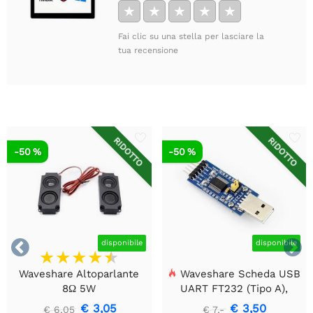
★
★
★
★
★
Fai clic su una stella per lasciare la
tua recensione
RIDOTTO
RIDOTTO
-50 %
-50 %


disponibile
disponibile
Waveshare Altoparlante
Waveshare Scheda USB
8Ω 5W
UART FT232 (Tipo A),
Modulo di Comunicazione
€ 3,05
€ 3,50
€ 6,05
€ 7,-