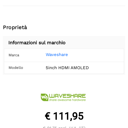
Proprietà
Informazioni sul marchio
Waveshare
Marca
5inch HDMI AMOLED
Modello
€ 111,95
€ 91,75
escl. I.V.A. (IT)