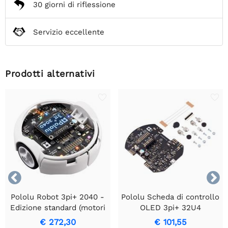
30 giorni di riflessione
Servizio eccellente
Prodotti alternativi


Pololu Robot 3pi+ 2040 -
Pololu Scheda di controllo
Edizione standard (motori
OLED 3pi+ 32U4
30:1 MP), assemblato
€ 272,30
€ 101,55