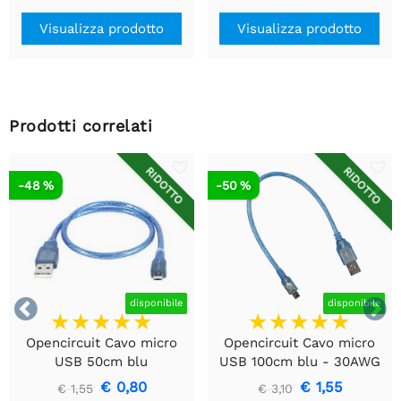
Visualizza prodotto
Visualizza prodotto
Prodotti correlati
RIDOTTO
RIDOTTO
-48 %
-50 %


disponibile
disponibile
Opencircuit Cavo micro
Opencircuit Cavo micro
USB 50cm blu
USB 100cm blu - 30AWG
€ 0,80
€ 1,55
€ 1,55
€ 3,10