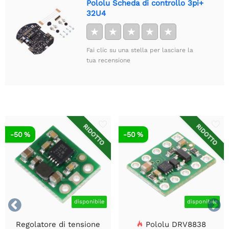
Pololu Scheda di controllo 3pi+
32U4
★
★
★
★
★
Fai clic su una stella per lasciare la
tua recensione
RIDOTTO
RIDOTTO
-50 %
-50 %


disponibile
disponibile
Regolatore di tensione
Pololu DRV8838