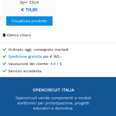
3pi+ 32U4
€ 114,85
Visualizza prodotto
Elenco chiaro

Ordinato oggi, consegnato martedì
Spedizione gratuita
pio € 150,-
Valutazione del cliente:
4.8
/ 5
Servizio eccellente
OPENCIRCUIT ITALIA
Opencircuit vende componenti e moduli
elettronici per prototipazione, progetti
educativi e domotica.