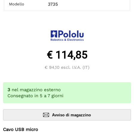
3735
Modello
€ 114,85
€ 94,10
escl. I.V.A. (IT)
3
nel magazzino esterno
Consegnato in 5 a 7 giorni
Avviso di magazzino
Cavo USB micro