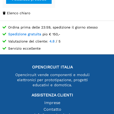
Elenco chiaro

Ordina prima delle 23:59, spedizione il giorno stesso
Spedizione gratuita
pio € 150,-
Valutazione del cliente:
4.8
/ 5
Servizio eccellente
OPENCIRCUIT ITALIA
Opencircuit vende componenti e moduli
elettronici per prototipazione, progetti
educativi e domotica.
ASSISTENZA CLIENTI
Imprese
Contatto