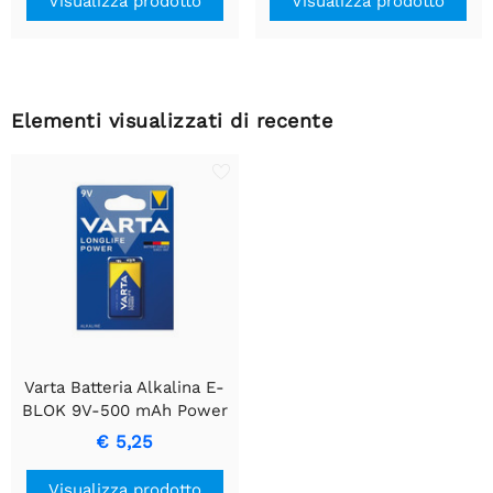
Visualizza prodotto
Visualizza prodotto
Elementi visualizzati di recente
Varta Batteria Alkalina E-
BLOK 9V-500 mAh Power
Source
€ 5,25
Visualizza prodotto